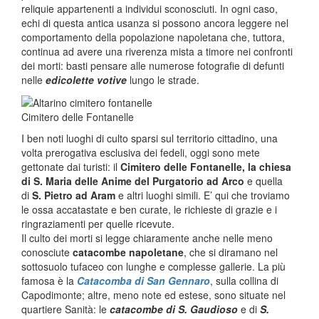
reliquie appartenenti a individui sconosciuti. In ogni caso,
echi di questa antica usanza si possono ancora leggere nel
comportamento della popolazione napoletana che, tuttora,
continua ad avere una riverenza mista a timore nei confronti
dei morti: basti pensare alle numerose fotografie di defunti
nelle
edicolette votive
lungo le strade.
Cimitero delle Fontanelle
I ben noti luoghi di culto sparsi sul territorio cittadino, una
volta prerogativa esclusiva dei fedeli, oggi sono mete
gettonate dai turisti: il
Cimitero delle Fontanelle, la chiesa
di S. Maria delle Anime del Purgatorio ad Arco
e quella
di
S. Pietro ad Aram
e altri luoghi simili. E’ qui che troviamo
le ossa accatastate e ben curate, le richieste di grazie e i
ringraziamenti per quelle ricevute.
Il culto dei morti si legge chiaramente anche nelle meno
conosciute
catacombe napoletane
, che si diramano nel
sottosuolo tufaceo con lunghe e complesse gallerie. La più
famosa è la
Catacomba di San Gennaro
, sulla collina di
Capodimonte; altre, meno note ed estese, sono situate nel
quartiere Sanità: le
catacombe di S. Gaudioso
e di
S.