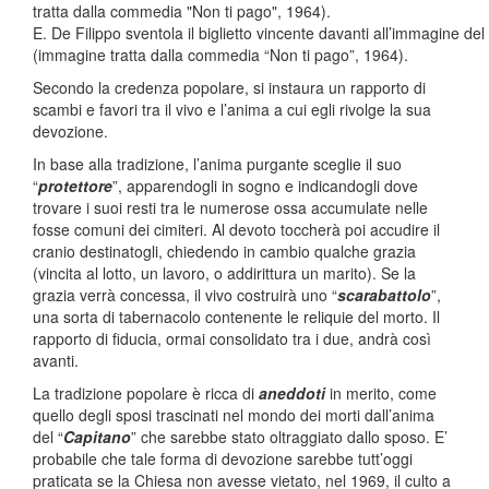
E. De Filippo sventola il biglietto vincente davanti all’immagine de
(immagine tratta dalla commedia “Non ti pago”, 1964).
Secondo la credenza popolare, si instaura un rapporto di
scambi e favori tra il vivo e l’anima a cui egli rivolge la sua
devozione.
In base alla tradizione, l’anima purgante sceglie il suo
“
protettore
”, apparendogli in sogno e indicandogli dove
trovare i suoi resti tra le numerose ossa accumulate nelle
fosse comuni dei cimiteri. Al devoto toccherà poi accudire il
cranio destinatogli, chiedendo in cambio qualche grazia
(vincita al lotto, un lavoro, o addirittura un marito). Se la
grazia verrà concessa, il vivo costruirà uno “
scarabattolo
”,
una sorta di tabernacolo contenente le reliquie del morto. Il
rapporto di fiducia, ormai consolidato tra i due, andrà così
avanti.
La tradizione popolare è ricca di
aneddoti
in merito, come
quello degli sposi trascinati nel mondo dei morti dall’anima
del “
Capitano
” che sarebbe stato oltraggiato dallo sposo. E’
probabile che tale forma di devozione sarebbe tutt’oggi
praticata se la Chiesa non avesse vietato, nel 1969, il culto a