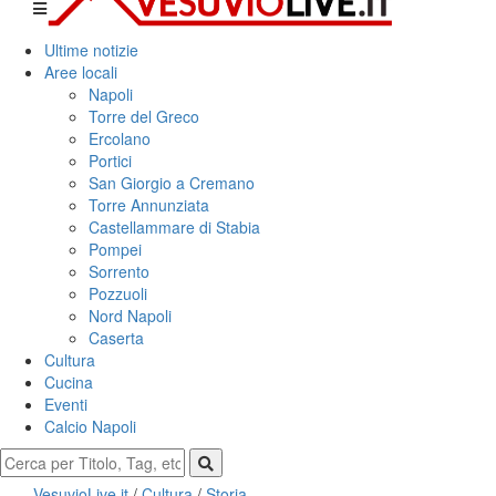
Ultime notizie
Aree locali
Napoli
Torre del Greco
Ercolano
Portici
San Giorgio a Cremano
Torre Annunziata
Castellammare di Stabia
Pompei
Sorrento
Pozzuoli
Nord Napoli
Caserta
Cultura
Cucina
Eventi
Calcio Napoli
VesuvioLive.it
/
Cultura
/
Storia