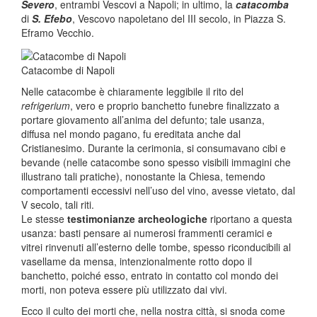
Severo
, entrambi Vescovi a Napoli; in ultimo, la
catacomba
di
S. Efebo
, Vescovo napoletano del III secolo, in Piazza S.
Eframo Vecchio.
Catacombe di Napoli
Nelle catacombe è chiaramente leggibile il rito del
refrigerium
, vero e proprio banchetto funebre finalizzato a
portare giovamento all’anima del defunto; tale usanza,
diffusa nel mondo pagano, fu ereditata anche dal
Cristianesimo. Durante la cerimonia, si consumavano cibi e
bevande (nelle catacombe sono spesso visibili immagini che
illustrano tali pratiche), nonostante la Chiesa, temendo
comportamenti eccessivi nell’uso del vino, avesse vietato, dal
V secolo, tali riti.
Le stesse
testimonianze archeologiche
riportano a questa
usanza: basti pensare ai numerosi frammenti ceramici e
vitrei rinvenuti all’esterno delle tombe, spesso riconducibili al
vasellame da mensa, intenzionalmente rotto dopo il
banchetto, poiché esso, entrato in contatto col mondo dei
morti, non poteva essere più utilizzato dai vivi.
Ecco il culto dei morti che, nella nostra città, si snoda come