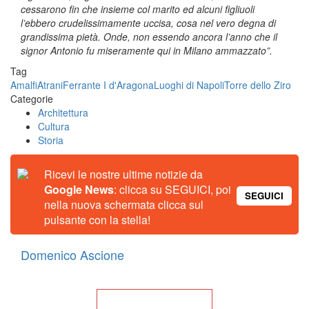
cessarono fin che insieme col marito ed alcuni figliuoli
l’ebbero crudelissimamente uccisa, cosa nel vero degna di
grandissima pietà. Onde, non essendo ancora l’anno che il
signor Antonio fu miseramente qui in Milano ammazzato”.
Tag
Amalfi
Atrani
Ferrante I d'Aragona
Luoghi di Napoli
Torre dello Ziro
Categorie
Architettura
Cultura
Storia
Ricevi le nostre ultime notizie da
Google News
: clicca su SEGUICI, poi
SEGUICI
nella nuova schermata clicca sul
pulsante con la stella!
Domenico Ascione
Torna alla Home