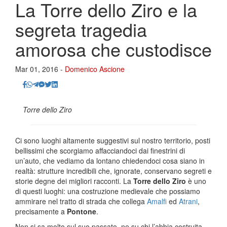
La Torre dello Ziro e la
segreta tragedia
amorosa che custodisce
Mar 01, 2016 -
Domenico Ascione
Torre dello Ziro
Ci sono luoghi altamente suggestivi sul nostro territorio, posti
bellissimi che scorgiamo affacciandoci dai finestrini di
un’auto, che vediamo da lontano chiedendoci cosa siano in
realtà: strutture incredibili che, ignorate, conservano segreti e
storie degne dei migliori racconti. La
Torre dello Ziro
è uno
di questi luoghi: una costruzione medievale che possiamo
ammirare nel tratto di strada che collega
Amalfi
ed
Atrani
,
precisamente a
Pontone
.
Non si sa molto sul suo passato, ne su chi l’abbia costruita,