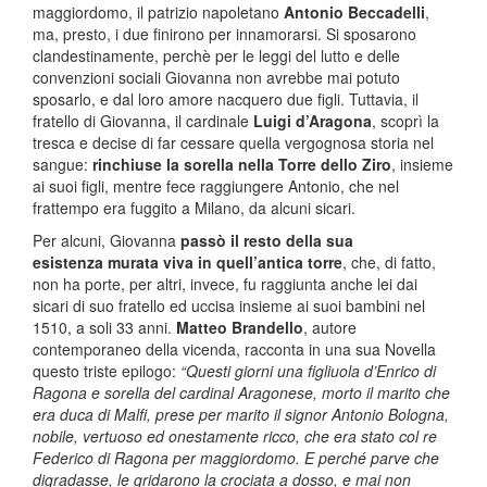
maggiordomo, il patrizio napoletano
Antonio Beccadelli
,
ma, presto, i due finirono per innamorarsi. Si sposarono
clandestinamente, perchè per le leggi del lutto e delle
convenzioni sociali Giovanna non avrebbe mai potuto
sposarlo, e dal loro amore nacquero due figli. Tuttavia, il
fratello di Giovanna, il cardinale
Luigi d’Aragona
, scoprì la
tresca e decise di far cessare quella vergognosa storia nel
sangue:
rinchiuse la sorella nella Torre dello Ziro
, insieme
ai suoi figli, mentre fece raggiungere Antonio, che nel
frattempo era fuggito a Milano, da alcuni sicari.
Per alcuni, Giovanna
passò il resto della sua
esistenza murata viva in quell’antica torre
, che, di fatto,
non ha porte, per altri, invece, fu raggiunta anche lei dai
sicari di suo fratello ed uccisa insieme ai suoi bambini nel
1510, a soli 33 anni.
Matteo Brandello
, autore
contemporaneo della vicenda, racconta in una sua Novella
questo triste epilogo:
“Questi giorni una figliuola d’Enrico di
Ragona e sorella del cardinal Aragonese, morto il marito che
era duca di Malfi, prese per marito il signor Antonio Bologna,
nobile, vertuoso ed onestamente ricco, che era stato col re
Federico di Ragona per maggiordomo. E perché parve che
digradasse, le gridarono la crociata a dosso, e mai non