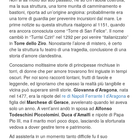
ma la sua struttura, una torre munita di camminamento e
bastioni, riporta ad un’origine angioina: probabilmente era
una torre di guardia per prevenire incursioni dal mare. Le
prime notizie su questa struttura risalgono al 1151, quando
era ancora conosciuta come “Torre di San Felice”. Il nome
cambiò in “Turrisi Cziri” nel 1292 per poi venire “italianizzato”
in
Torre dello Ziro
. Nonostante l’alone di mistero, è certo
che la struttura fu teatro di una tragedia, conclusione di una
storia d’amore clandestina.
Conosciamo moltissime storie di principesse rinchiuse in
torri, di donne che per amore trovarono fini ingiuste in tempi
oscuri. Per noi sono racconti lontani, frutti di favole e
leggende, ed ignoriamo che spesso la realtà più tangibile e
vicina può superare simili storie.
Giovanna d’Aragona
, nata
nel 1477, era la nipote del
re di Napoli Ferrante I d’Aragona
e
figlia del
Marchese di Gerace
, avvelenato quando lei aveva
solo un anno. A vent’anni andò in sposa ad
Alfonso
Todeschini Piccolomini
,
Duca d’Amalfi
e nipote di Papa
Pio III, ma il marito morì poco dopo, lasciando la sfortunata
vedova a dover gestire terre e patrimonio.
Ad assisterla in un momento tanto difficile fu il suo