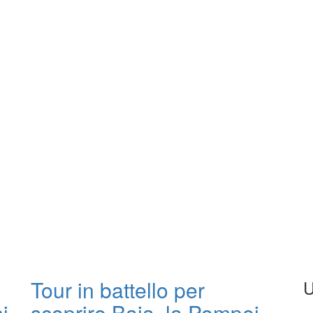
Tour in battello per
U
i
scoprire Baia, la Pompei