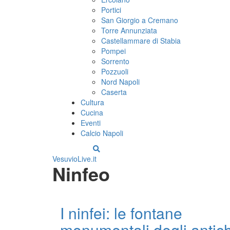
Portici
San Giorgio a Cremano
Torre Annunziata
Castellammare di Stabia
Pompei
Sorrento
Pozzuoli
Nord Napoli
Caserta
Cultura
Cucina
Eventi
Calcio Napoli
VesuvioLive.it
Ninfeo
I ninfei: le fontane
monumentali degli antich