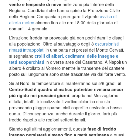
vento e tempeste di neve
nelle zone più interne della
Regione. Condizioni che hanno spinto la Protezione Civile
della Regione Campania a prorogare il vigente
avviso di
allerta meteo
almeno fino alle ore 18:00 della giornata di
domani, 14 gennaio.
L’irruzione fredda ha provocato già non pochi danni e disagi
alla popolazione. Oltre al salvataggio degli 8
escursionisti
rimasti intrappolati
in una baita nei pressi del Monte Cervati,
si segnalano
crolli di alberi, cedimenti delle insegne e
tetti scoperchiati
in diverse aree del Casertano. A Napoli un
albero è crollato al Vomero mentre le transenne del cantiere
posto sul lungomare sono state trascinate via dal forte vento.
Se al Nord, le temperature si manterranno sui 5/6 gradi,
al
Centro-Sud il quadro climatico potrebbe rivelarsi ancor
più rigido nei prossimi giorni
: proprio nel Mezzogiorno
d’Italia, infatti, è localizzato il vortice ciclonico che sta
provocando piogge sparse, cieli coperti e nevicate a bassa
quota. Di conseguenza, anche durante il giorno, farà più
freddo rispetto alle regioni settentrionali.
Stando agli ultimi aggiornamenti, questa
fase di freddo
intenso persisterà almeno fino a metà settimana
e quasi