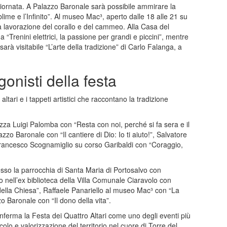
giornata. A Palazzo Baronale sarà possibile ammirare la
blime e l’Infinito”. Al museo Mac³, aperto dalle 18 alle 21 su
a lavorazione del corallo e del cammeo. Alla Casa del
a “Trenini elettrici, la passione per grandi e piccini”, mentre
rà visitabile “L’arte della tradizione” di Carlo Falanga, a
agonisti della festa
tari e i tappeti artistici che raccontano la tradizione
piazza Luigi Palomba con “Resta con noi, perché si fa sera e il
o Baronale con “Il cantiere di Dio: Io ti aiuto!”, Salvatore
Francesco Scognamiglio su corso Garibaldi con “Coraggio,
resso la parrocchia di Santa Maria di Portosalvo con
o nell’ex biblioteca della Villa Comunale Ciaravolo con
della Chiesa”, Raffaele Panariello al museo Mac³ con “La
 Baronale con “Il dono della vita”.
nferma la Festa dei Quattro Altari come uno degli eventi più
colo e valorizzazione del territorio nel cuore di Torre del