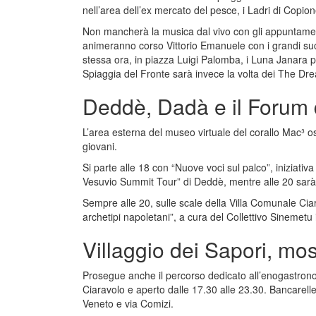
nell’area dell’ex mercato del pesce, i Ladri di Copi
Non mancherà la musica dal vivo con gli appuntament
animeranno corso Vittorio Emanuele con i grandi suc
stessa ora, in piazza Luigi Palomba, i Luna Janara pr
Spiaggia del Fronte sarà invece la volta dei The Dre
Deddè, Dadà e il Forum 
L’area esterna del museo virtuale del corallo Mac³ os
giovani.
Si parte alle 18 con “Nuove voci sul palco”, iniziati
Vesuvio Summit Tour” di Deddè, mentre alle 20 sarà 
Sempre alle 20, sulle scale della Villa Comunale Ciar
archetipi napoletani”, a cura del Collettivo Sinemetu
Villaggio dei Sapori, mos
Prosegue anche il percorso dedicato all’enogastronomi
Ciaravolo e aperto dalle 17.30 alle 23.30. Bancarelle 
Veneto e via Comizi.