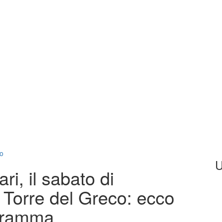
co
U
ri, il sabato di
Torre del Greco: ecco
rogramma