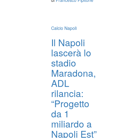
di
Francesco Pipitone
Calcio Napoli
Il Napoli
lascerà lo
stadio
Maradona,
ADL
rilancia:
“Progetto
da 1
miliardo a
Napoli Est”