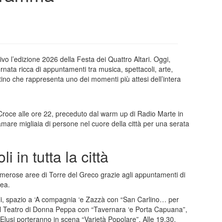
ivo l’edizione 2026 della Festa dei Quattro Altari. Oggi,
rnata ricca di appuntamenti tra musica, spettacoli, arte,
tino che rappresenta uno dei momenti più attesi dell’intera
a Croce alle ore 22, preceduto dal warm up di Radio Marte in
mare migliaia di persone nel cuore della città per una serata
 in tutta la città
merose aree di Torre del Greco grazie agli appuntamenti di
rea.
poli, spazio a ‘A compagnia ‘e Zazzà con “San Carlino… per
a Il Teatro di Donna Peppa con “Tavernara ‘e Porta Capuana”,
 Elusi porteranno in scena “Varietà Popolare”. Alle 19.30,