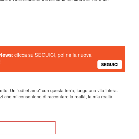
 News
: clicca su SEGUICI, poi nella nuova
!
SEGUICI
tto. Un "odi et amo" con questa terra, lungo una vita intera.
zi che mi consentono di raccontare la realtà, la mia realtà.
na alla Home