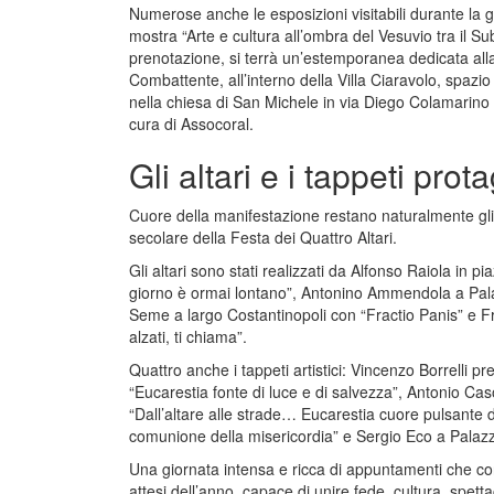
Numerose anche le esposizioni visitabili durante la 
mostra “Arte e cultura all’ombra del Vesuvio tra il Su
prenotazione, si terrà un’estemporanea dedicata all
Combattente, all’interno della Villa Ciaravolo, spazio 
nella chiesa di San Michele in via Diego Colamarino sa
cura di Assocoral.
Gli altari e i tappeti prot
Cuore della manifestazione restano naturalmente gli al
secolare della Festa dei Quattro Altari.
Gli altari sono stati realizzati da Alfonso Raiola in 
giorno è ormai lontano”, Antonino Ammendola a Palazz
Seme a largo Costantinopoli con “Fractio Panis” e 
alzati, ti chiama”.
Quattro anche i tappeti artistici: Vincenzo Borrelli p
“Eucarestia fonte di luce e di salvezza”, Antonio Cas
“Dall’altare alle strade… Eucarestia cuore pulsante 
comunione della misericordia” e Sergio Eco a Palazzo
Una giornata intensa e ricca di appuntamenti che co
attesi dell’anno, capace di unire fede, cultura, spetta