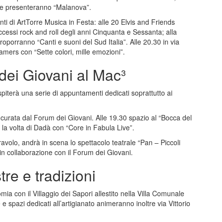
one presenteranno “Malanova”.
i di ArtTorre Musica in Festa: alle 20 Elvis and Friends
cessi rock and roll degli anni Cinquanta e Sessanta; alla
oporranno “Canti e suoni del Sud Italia”. Alle 20.30 in via
amers con “Sette colori, mille emozioni”.
dei Giovani al Mac³
piterà una serie di appuntamenti dedicati soprattutto ai
va curata dal Forum dei Giovani. Alle 19.30 spazio al “Bocca del
la volta di Dadà con “Core in Fabula Live”.
avolo, andrà in scena lo spettacolo teatrale “Pan – Piccoli
 in collaborazione con il Forum dei Giovani.
tre e tradizioni
a con il Villaggio dei Sapori allestito nella Villa Comunale
e spazi dedicati all’artigianato animeranno inoltre via Vittorio