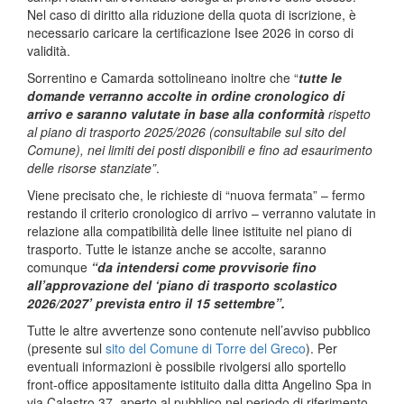
Nel caso di diritto alla riduzione della quota di iscrizione, è
necessario caricare la certificazione Isee 2026 in corso di
validità.
Sorrentino e Camarda sottolineano inoltre che “
tutte le
domande verranno accolte in ordine cronologico di
arrivo e saranno valutate in base alla conformità
rispetto
al piano di trasporto 2025/2026 (consultabile sul sito del
Comune), nei limiti dei posti disponibili e fino ad esaurimento
delle risorse stanziate”
.
Viene precisato che, le richieste di “nuova fermata” – fermo
restando il criterio cronologico di arrivo – verranno valutate in
relazione alla compatibilità delle linee istituite nel piano di
trasporto. Tutte le istanze anche se accolte, saranno
comunque
“da intendersi come provvisorie fino
all’approvazione del ‘piano di trasporto scolastico
2026/2027’ prevista entro il 15 settembre”.
Tutte le altre avvertenze sono contenute nell’avviso pubblico
(presente sul
sito del Comune di Torre del Greco
). Per
eventuali informazioni è possibile rivolgersi allo sportello
front-office appositamente istituito dalla ditta Angelino Spa in
via Calastro 37, aperto al pubblico nel periodo di riferimento