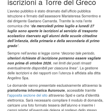
iscrizioni a Torre del Greco
L’avviso pubblico è stato diramato dall’ufficio pubblica
istruzione e firmato dall’assessore Mariateresa Sorrentino e
dal dirigente Gaetano Camarda. Tramite la nota l’ente
comunica che
“
da mercoledì primo luglio a lunedì 27
luglio sono aperte le iscrizioni al servizio di trasporto
scolastico riservato agli alunni delle scuole cittadine
dell’infanzia, della primaria e della secondaria di primo
grado
”.
Sempre nell’avviso si legge come
“decorso tale periodo,
ulteriori richieste di iscrizione potranno essere vagliate
non prima di ottobre 2026
, nei limiti dei posti rimasti
eventualmente disponibili per ciascuna linea”.
La gestione
delle iscrizioni e dei rapporti con l’utenza è affidata alla ditta
Angelino Spa.
Le domande vanno presentate esclusivamente attraverso la
piattaforma informatica Autoroute
, accessibile tramite
l’
apposita sezione del sito
attraverso Spid e carta d’identità
elettronica. Sarà necessario compilare il modulo di domanda,
caricare una foto formato tessera dell’alunno e inserire i
campi relativi all’eventuale delega al prelievo dello stesso.