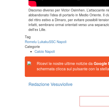
Discorso diverso per Victor Osimhen. L’attaccante nig
abbandonato l’idea di portarlo in Medio Oriente. Il cl
del ritiro estivo a Dimaro, per evitare possibili tensio
infatti, sembrano ormai orientati verso una separazion
dell’ex Lille.
Tag
Romelu Lukaku
SSC Napoli
Categorie
Calcio Napoli
Ricevi le nostre ultime notizie da
Google
schermata clicca sul pulsante con la stella
Redazione Vesuviolive
Tor