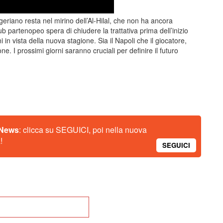
eriano resta nel mirino dell’Al-Hilal, che non ha ancora
ub partenopeo spera di chiudere la trattativa prima dell’inizio
ni in vista della nuova stagione. Sia il Napoli che il giocatore,
e. I prossimi giorni saranno cruciali per definire il futuro
 News
: clicca su SEGUICI, poi nella nuova
!
SEGUICI
na alla Home