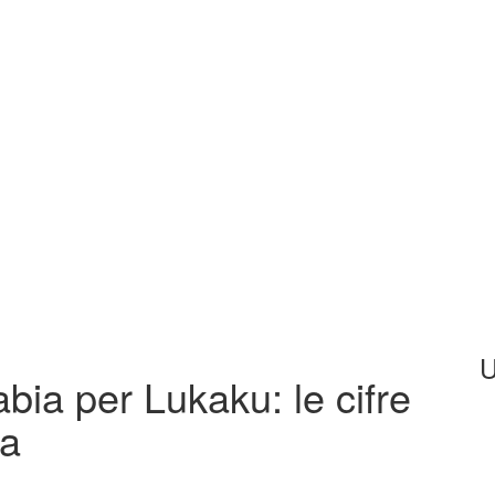
U
abia per Lukaku: le cifre
ga