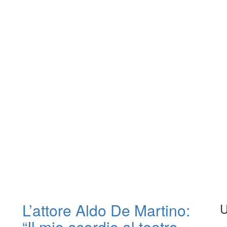
L’attore Aldo De Martino:
U
“Il mio esordio al teatro