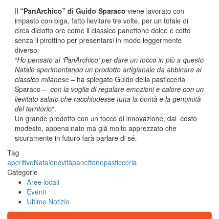
Il
“PanArchico” di Guido Sparaco
viene lavorato con
impasto con biga, fatto lievitare tre volte, per un totale di
circa diciotto ore come il classico panettone dolce e cotto
senza il pirottino per presentarsi in modo leggermente
diverso.
“
Ho pensato al ‘PanArchico’ per dare un tocco in più a questo
Natale sperimentando un prodotto artigianale da abbinare al
classico milanese
– ha spiegato Guido della pasticceria
Sparaco –
con la voglia di regalare emozioni e calore con un
lievitato salato che racchiudesse tutta la bontà e la genuinità
del territorio
“.
Un grande prodotto con un tocco di innovazione, dal costo
modesto, appena nato ma già molto apprezzato che
sicuramente in futuro farà parlare di sé.
Tag
aperitivo
Natale
novità
panettone
pasticceria
Categorie
Aree locali
Eventi
Ultime Notizie