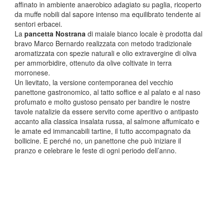
affinato in ambiente anaerobico adagiato su paglia, ricoperto
da muffe nobili dal sapore intenso ma equilibrato tendente ai
sentori erbacei.
La
pancetta Nostrana
di maiale bianco locale è prodotta dal
bravo Marco Bernardo realizzata con metodo tradizionale
aromatizzata con spezie naturali e olio extravergine di oliva
per ammorbidire, ottenuto da olive coltivate in terra
morronese.
Un lievitato, la versione contemporanea del vecchio
panettone gastronomico, al tatto soffice e al palato e al naso
profumato e molto gustoso pensato per bandire le nostre
tavole natalizie da essere servito come aperitivo o antipasto
accanto alla classica insalata russa, al salmone affumicato e
le amate ed immancabili tartine, il tutto accompagnato da
bollicine. E perché no, un panettone che può iniziare il
pranzo e celebrare le feste di ogni periodo dell’anno.