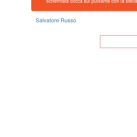
schermata clicca sul pulsante con la stella
Salvatore Russo
Tor