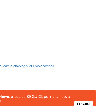
a
Scavi archeologici di Ercolano
video
 News
: clicca su SEGUICI, poi nella nuova
!
SEGUICI