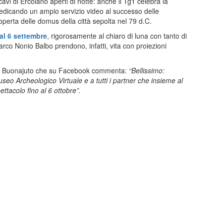
Scavi di Ercolano aperti di notte: anche il Tg1 celebra la
dedicando un ampio servizio video al successo delle
operta delle domus della città sepolta nel 79 d.C.
 al 6 settembre
, rigorosamente al chiaro di luna con tanto di
 Marco Nonio Balbo prendono, infatti, vita con proiezioni
 Ciro Buonajuto che su Facebook commenta:
“Bellissimo:
seo Archeologico Virtuale e a tutti i partner che insieme al
tacolo fino al 6 ottobre”.