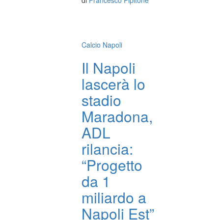
di
Francesco Pipitone
Calcio Napoli
Il Napoli
lascerà lo
stadio
Maradona,
ADL
rilancia:
“Progetto
da 1
miliardo a
Napoli Est”