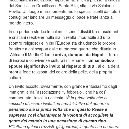
del Santissimo Crocifisso e Santa Rita, sita in via Scipione
Rovito. Un luogo e un momento molto speciali scelti dai futuri
coniugi per lanciare un messaggio di pace e fratellanza al
mondo intero.
In un periodo storico in cui molti sono i dissidi tra musulmani
e cristiani (sebbene nulla sia in realtà imputabile ad uno
scontro religioso) e in cui l’Europa sta chiudendo le proprie
frontiere a chi scappa dalle numerose guerre che dilaniano
l’Africa e il Medio Oriente
arriva, dunque, da Napoli
– terra
di incroci e convivenze culturali millenarie –
un simbolico
eppure significativo invito al rispetto di tutti
, al di là della
propria fede religiosa, del colore della pelle, della propria
cultura.
Un invito accolto, ovviamente, con grande entusiasmo dagli
immigrati e dall’associazione “3 febbraio”, che ha così
commentato l’insolita richiesta: “
È la prima volta che ci
succede di essere invitati ad una iniziativa del genere e
pensiamo sia la prima volta che in questo Paese è
espressa così chiaramente la volontà di accogliere la
gente del mondo in una occasione di questo tipo
.
Riflettano quindi i razzisti, gli ignoranti, la gente che ha paura