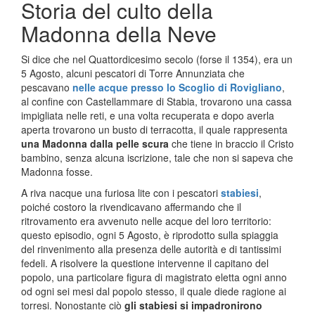
Storia del culto della
Madonna della Neve
Si dice che nel Quattordicesimo secolo (forse il 1354), era un
5 Agosto, alcuni pescatori di Torre Annunziata che
pescavano
nelle acque presso lo Scoglio di Rovigliano
,
al confine con Castellammare di Stabia, trovarono una cassa
impigliata nelle reti, e una volta recuperata e dopo averla
aperta trovarono un busto di terracotta, il quale rappresenta
una Madonna dalla pelle scura
che tiene in braccio il Cristo
bambino, senza alcuna iscrizione, tale che non si sapeva che
Madonna fosse.
A riva nacque una furiosa lite con i pescatori
stabiesi
,
poiché costoro la rivendicavano affermando che il
ritrovamento era avvenuto nelle acque del loro territorio:
questo episodio, ogni 5 Agosto, è riprodotto sulla spiaggia
del rinvenimento alla presenza delle autorità e di tantissimi
fedeli. A risolvere la questione intervenne il capitano del
popolo, una particolare figura di magistrato eletta ogni anno
od ogni sei mesi dal popolo stesso, il quale diede ragione ai
torresi. Nonostante ciò
gli stabiesi si impadronirono