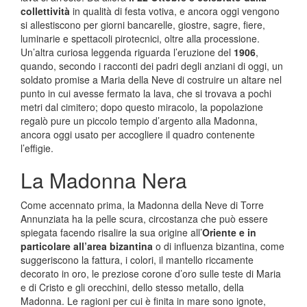
collettività
in qualità di festa votiva, e ancora oggi vengono
si allestiscono per giorni bancarelle, giostre, sagre, fiere,
luminarie e spettacoli pirotecnici, oltre alla processione.
Un’altra curiosa leggenda riguarda l’eruzione del
1906
,
quando, secondo i racconti dei padri degli anziani di oggi, un
soldato promise a Maria della Neve di costruire un altare nel
punto in cui avesse fermato la lava, che si trovava a pochi
metri dal cimitero; dopo questo miracolo, la popolazione
regalò pure un piccolo tempio d’argento alla Madonna,
ancora oggi usato per accogliere il quadro contenente
l’effigie.
La Madonna Nera
Come accennato prima, la Madonna della Neve di Torre
Annunziata ha la pelle scura, circostanza che può essere
spiegata facendo risalire la sua origine all’
Oriente e in
particolare all’area bizantina
o di influenza bizantina, come
suggeriscono la fattura, i colori, il mantello riccamente
decorato in oro, le preziose corone d’oro sulle teste di Maria
e di Cristo e gli orecchini, dello stesso metallo, della
Madonna. Le ragioni per cui è finita in mare sono ignote,