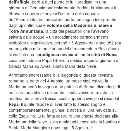
dell’effigie
, però a quel punto ci fu il prodigio: in una
giornata di Gennaio particolarmente fredda, la Madonna fu
ritrovata coperta di neve all’esterno della cappella
dell’Annunziata, nei pressi del porto, un segno interpretato
dagli oplontini quale
volontà della Madonna di stare a
Torre Annunziata
, la città dei pescatori che l’avevano
salvata dalle acque – un accadimento particolarmente
simbolico e significativo, perché il 5 Agosto dall’anno 352 (da
notare, circa mille anni prima del ritrovamento a Rovigliano)
si verificò una
“prodigiosa nevicata” nella città di Roma
,
cosa che indusse Papa Liberio a dedicare quella giornata a
Sancta Maria ad Nives
, Santa Maria della Neve.
Altrettanto interessante è la leggenda di questa nevicata
romana: la notte del 4 Agosto, un mese cioè estivo, la
Madonna andò in sogno a un patrizio di Roma, dicendogli di
edificare una chiesa nel punto in cui avessero trovato, la
mattina, della neve fresca; costui appena sveglio si recò dal
Papa
, il quale rispose di aver fatto lo stesso sogno e,
contemporaneamente, giunse la notizia di una nevicata sul
colle Esquilino. Lì fu fatta costruire una chiesa dedicata alla
Madonna della Neve, sulla quale poi fu costruita la basilica di
Santa Maria Maggiore dove, ogni 5 Agosto, è