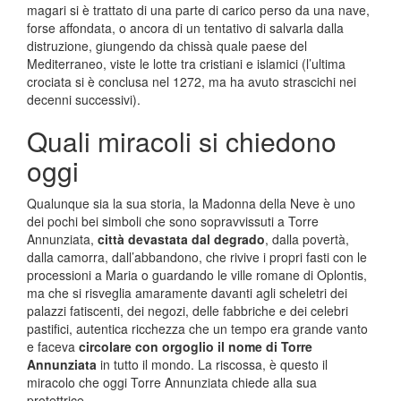
magari si è trattato di una parte di carico perso da una nave,
forse affondata, o ancora di un tentativo di salvarla dalla
distruzione, giungendo da chissà quale paese del
Mediterraneo, viste le lotte tra cristiani e islamici (l’ultima
crociata si è conclusa nel 1272, ma ha avuto strascichi nei
decenni successivi).
Quali miracoli si chiedono
oggi
Qualunque sia la sua storia, la Madonna della Neve è uno
dei pochi bei simboli che sono sopravvissuti a Torre
Annunziata,
città devastata dal degrado
, dalla povertà,
dalla camorra, dall’abbandono, che rivive i propri fasti con le
processioni a Maria o guardando le ville romane di Oplontis,
ma che si risveglia amaramente davanti agli scheletri dei
palazzi fatiscenti, dei negozi, delle fabbriche e dei celebri
pastifici, autentica ricchezza che un tempo era grande vanto
e faceva
circolare con orgoglio il nome di Torre
Annunziata
in tutto il mondo. La riscossa, è questo il
miracolo che oggi Torre Annunziata chiede alla sua
protettrice.