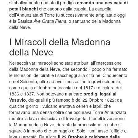
simbolicamente ripetuto il prodigio
creando una nevicata di
petali bianchi
che cadono dalla cupola. La cappella
dell’Annunziata di Torre fu successivamente ampliata e oggi
è la Basilica
Ave Gratia Plena
, o santuario della Madonna
della Neve.
I Miracoli della Madonna
della Neve
Nei secoli
vari miracoli sono stati attribuiti all’intercessione
della Madonna della Neve, che secondo il popolo ha fermato
le incursioni dei pirati e i saccheggi alla città nel Cinquecento
e nel Seicento, oltre ad aver messo fine a gravi epidemie,
come quella di febbre petecchiale del 1817 e di colera del
1836 e 1837. Non potevano mancare
prodigi legati al
Vesuvio
, dei quali il più famoso è del 22 Ottobre 1822: da
qualche giorno il vulcano eruttava ceneri e lapilli che
formavano una densa coltre che oscurava Torre Annunziata,
mentre la lava minacciava di travolgerla. I fedeli invocarono
la Madonna della Neve, durante la processione la nube si
squarciò in modo che un raggio di Sole illuminasse l’effigie e
lava si arrestò. Da allora
il 22 Ottobre è celebrato dalla