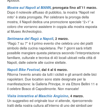
Apostoli.
Mostra sul Napoli al MANN
, prorogata fino all’11 marzo.
Dopo il notevole afflusso di pubblico, la mostra “Napoli nel
mito” è stata prorogata. Per celebrare la proroga della
mostra, il Napoli dedica una promozione speciale “2×1” a
coloro che vorranno assistere in coppia alla mostra esposta
al Museo Archeologico.
Settimana del Ragù a Napoli
, 2 marzo.
“Ragù 7 su 7” è il primo evento che celebra uno dei piatti
simbolo della cucina napoletana. Per 7 giorni sarà infatti
possibile mangiare questa pietanza secondo l’interpretazione
familiare, culturale e tecnica di 40 locali ubicati nella città di
Napoli, dalle osterie alle cucine stellate.
Napoli Bike Festival
, dal 4 al 6 marzo.
Ritorna l’evento amato da tutti i ciclisti e gli amanti delle bici
napoletani. Due location sono state designate per la
manifestazione: la Galleria Principe, in via Ettore Bellini 11 e
il celebre Bosco di Capodimonte. Non mancate!
Visita interattiva al Maschio Angioino
, 4 marzo.
Un suggestivo ed originale tour vi attende, ripercorrendo
tratti della nostra cultura all’interno di uno dei simboli per