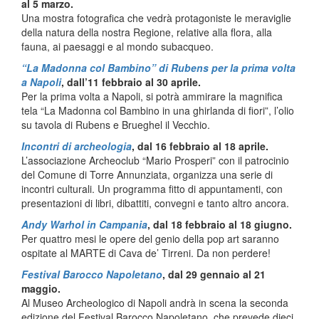
al 5 marzo.
Una mostra fotografica che vedrà protagoniste le meraviglie
della natura della nostra Regione, relative alla flora, alla
fauna, ai paesaggi e al mondo subacqueo.
“La Madonna col Bambino” di Rubens per la prima volta
a Napoli
, dall’11 febbraio al 30 aprile.
Per la prima volta a Napoli, si potrà ammirare la magnifica
tela “La Madonna col Bambino in una ghirlanda di fiori”, l’olio
su tavola di Rubens e Brueghel il Vecchio.
Incontri di archeologia
, dal 16 febbraio al 18 aprile.
L’associazione Archeoclub “Mario Prosperi” con il patrocinio
del Comune di Torre Annunziata, organizza una serie di
incontri culturali. Un programma fitto di appuntamenti, con
presentazioni di libri, dibattiti, convegni e tanto altro ancora.
Andy Warhol in Campania
, dal 18 febbraio al 18 giugno.
Per quattro mesi le opere del genio della pop art saranno
ospitate al MARTE di Cava de’ Tirreni. Da non perdere!
Festival Barocco Napoletano
, dal 29 gennaio al 21
maggio.
Al Museo Archeologico di Napoli andrà in scena la seconda
edizione del Festival Barocco Napoletano, che prevede dieci