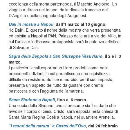
eccellenza della storia partenopea, il Maschio Angioino. Un
viaggio a ritroso nel tempo, dalla dinastia francese dei
D’Angiò a quella spagnola degli Aragonesi.
Dalì in mostra a Napoli
, dall’1 marzo al 10 giugno.
“Io Dalì”. E’ questo il nome della mostra che verrà presentata
ed esibita a Napoli al PAN, Palazzo delle arti a via dei Mille, in
cui l’unica e indiscussa protagonista sarà la potenza artistica
di Salvador Dalì.
Sagra della Zeppola a San Giuseppe Vesuviano
, il 2 e il 3
marzo.
I pasticcieri locali esporranno i loro prodotti come nelle
precedenti edizioni, in cui garantiscono una squisitezza
difficile da resistere. Soffice e morbido per il suo impasto,
presenta un aspetto del tutto da gustare con crema
pasticcera e con l’aggiunta dell’amarena.
Sacra Sindone a Napoli
, fino al 6 marzo.
Una copia della Sindone, che si presume sia il sudario che
avvolse il corpo di Gesù Cristo, sarà esposta nella chiesa di
Santa Maria Regina Coeli a Napoli, nel quartiere Arenella.
“I tesori della natura” a Castel dell’Ovo
, dal 24 febbraio