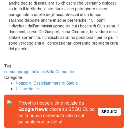
anche deciso di installare 15 chioschi che verranno dislocati
su tutto il territorio, le strutture – che potrebbero essere
paragonate a quelle degli acquafrescai di un tempo –
saranno disposte anche in zone periferiche. 15 i punti
individuati dall’amministrazione tra cui i boschi di Quisisana, il
rione cmi, corso De Gasperi, zona Cicerone, belvedere della
statale sorrentina. I chioschi saranno posizionati per lo più in
zone verdeggianti e i concessionari dovranno prendersi cura
dei giardini.
Tag
comune
progetto
rilancio
Villa Comunale
Categorie
Notizie di Castellammare di Stabia
Ultime Notizie
Ricevi le nostre ultime notizie da
Google News
: clicca su SEGUICI, poi
SEGUICI
nella nuova schermata clicca sul
pulsante con la stella!