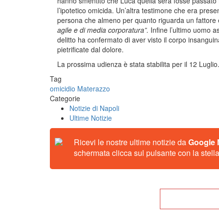
hanno smentito che Luca quella sera fosse passato ne
l’ipotetico omicida. Un’altra testimone che era presen
persona che almeno per quanto riguarda un fattore 
agile e di media corporatura”.
Infine l’ultimo uomo as
delitto ha confermato di aver visto il corpo insanguina
pietrificate dal dolore.
La prossima udienza è stata stabilita per il 12 Luglio
Tag
omicidio Materazzo
Categorie
Notizie di Napoli
Ultime Notizie
Ricevi le nostre ultime notizie da
Google
schermata clicca sul pulsante con la stella
Tor