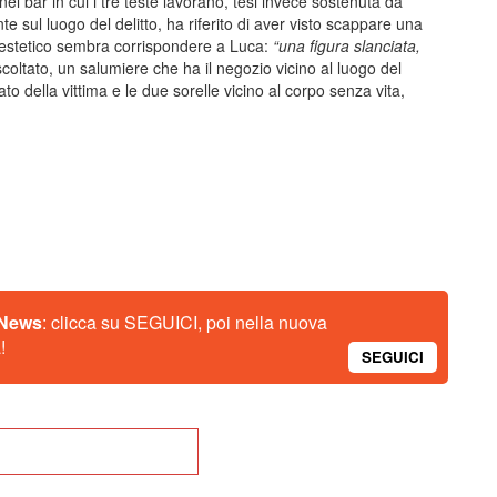
l bar in cui i tre teste lavorano, tesi invece sostenuta da
te sul luogo del delitto, ha riferito di aver visto scappare una
estetico sembra corrispondere a Luca:
“una figura slanciata,
coltato, un salumiere che ha il negozio vicino al luogo del
to della vittima e le due sorelle vicino al corpo senza vita,
.
 News
: clicca su SEGUICI, poi nella nuova
!
SEGUICI
na alla Home