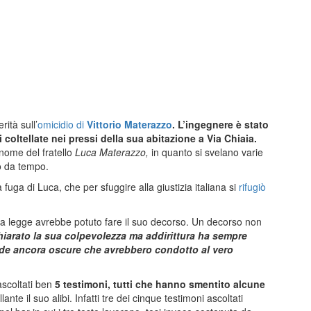
ità sull’
omicidio di
Vittorio Materazzo
. L’ingegnere è stato
oltellate nei pressi della sua abitazione a Via Chiaia.
l nome del fratello
Luca Materazzo,
in quanto si svelano varie
no da tempo.
 fuga di Luca, che per sfuggire alla giustizia italiana si
rifugiò
, la legge avrebbe potuto fare il suo decorso. Un decorso non
iarato la sua colpevolezza ma addirittura ha sempre
ende ancora oscure che avrebbero condotto al vero
ascoltati ben
5 testimoni, tutti che hanno smentito alcune
nte il suo alibi. Infatti tre dei cinque testimoni ascoltati