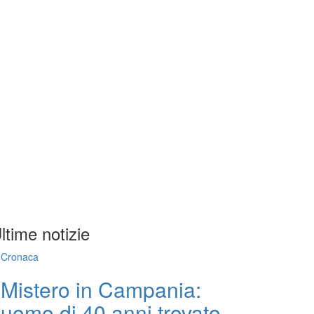
ltime notizie
Cronaca
Mistero in Campania:
uomo di 40 anni trovato