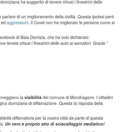
omiziana ha suggerito di tenere chiusi i finestrini delle
parlare di un miglioramento della civiltà. Questa ipotesi però
i ed
aggressioni
. Il Covid non ha migliorato le persone come si
Facebook di Baia Domizia, che ha così dichiarato:
tenete chiusi i finestrini delle auto ai semafori. Grazie.”
anneggiano la
visibilità
del comune di Mondragone. I cittadini
agina domiziana di diffamazione. Questa la risposta della
cità diffamatoria per la nostra città da parte di questa
fa.
Un vero e proprio atto di sciacallaggio mediatico!