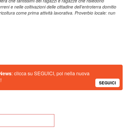
idera che tantissimi dei ragazzi e ragazze che risiedono
eni e nelle coltivazioni delle cittadine dell’entroterra domitio
gricoltura come prima attività lavorativa. Proverbio locale: nun
 News
: clicca su SEGUICI, poi nella nuova
!
SEGUICI
na alla Home