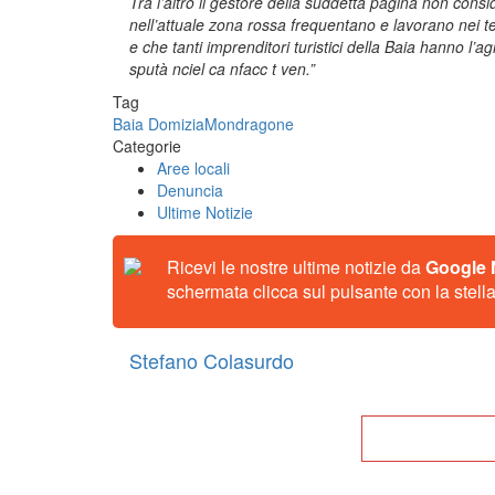
Tra l’altro il gestore della suddetta pagina non cons
nell’attuale zona rossa frequentano e lavorano nei terr
e che tanti imprenditori turistici della Baia hanno l’a
sputà nciel ca nfacc t ven.”
Tag
Baia Domizia
Mondragone
Categorie
Aree locali
Denuncia
Ultime Notizie
Ricevi le nostre ultime notizie da
Google
schermata clicca sul pulsante con la stella
Stefano Colasurdo
Tor