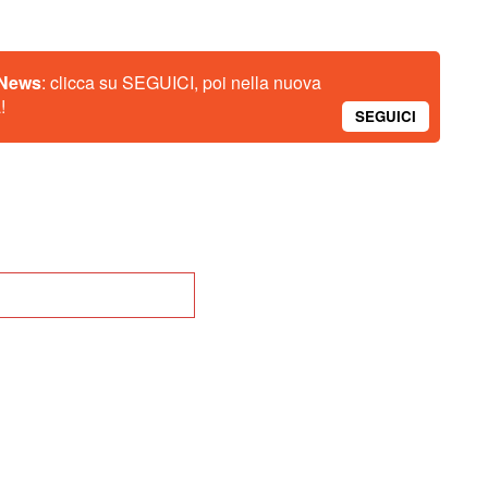
 News
: clicca su SEGUICI, poi nella nuova
!
SEGUICI
na alla Home