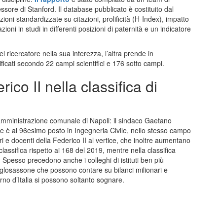
ssore di Stanford. Il database pubblicato è costituito dal
oni standardizzate su citazioni, prolificità (H-Index), impatto
zioni in studi in differenti posizioni di paternità e un indicatore
l ricercatore nella sua interezza, l’altra prende in
ificati secondo 22 campi scientifici e 176 sotto campi.
rico II nella classifica di
amministrazione comunale di Napoli: il sindaco Gaetano
e è al 96esimo posto in Ingegneria Civile, nello stesso campo
 e docenti della Federico II al vertice, che inoltre aumentano
lassifica rispetto ai 168 del 2019, mentre nella classifica
3. Spesso precedono anche i colleghi di istituti ben più
anglosassone che possono contare su bilanci milionari e
rno d’Italia si possono soltanto sognare.