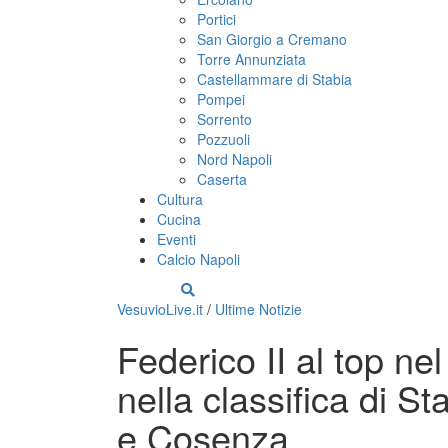
Portici
San Giorgio a Cremano
Torre Annunziata
Castellammare di Stabia
Pompei
Sorrento
Pozzuoli
Nord Napoli
Caserta
Cultura
Cucina
Eventi
Calcio Napoli
VesuvioLive.it
/
Ultime Notizie
Federico II al top ne
nella classifica di S
e Cosenza