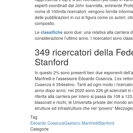
esperti coordinati dal John Ioannidis, eminente Profe
nome di 100mila ricercatori; vengono fornite informazi
delle pubblicazioni in cui si figura come co autori, cita
composito.
Le
classifiche
sono due: una relativa alla carriera de
considerazione l’ultimo anno. I ricercatori sono class
349 ricercatori della Fede
Stanford
In questo 2% sono presenti ben due esponenti dell’
Manfredi e l’assessore Edoardo Cosenza. L’ex rettor
Cosenza è 354esimo. Tanti ad ogni modo i ricercatori
anno dopo anno: nel 2020 sono 226 gli scienziati in c
riferita alla carriera per intero si passa da 108 a 12
blasonati e ricchi, le Università private del mondo 
strutture ed infrastrutture che nel “povero” Mezzogio
Tag
Edoardo Cosenza
Gaetano Manfredi
Stanford
Categorie