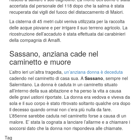
accertata dal personale del 118 dopo che la salma è stata
recuperata dai vigili del fuoco del distaccamento di Maiori.
La cisterna di 45 metri cubi veniva utilizzata per la raccolta
delle acque piovane e per irrigare il suo terreno agricolo. La
ricostruzione dell’accaduto è stata effettuata dai carabinieri
della compagnia di Amalfi.
Sassano, anziana cade nel
caminetto e muore
L’altro ieri un’altra tragedia,
un’anziana donna è deceduta
cadendo nel caminetto di casa sua. A
Sassano
, sempre nel
Salernitano. La donna è caduta in un caminetto situato
all’interno della sua abitazione e ha perso la vita a causa
delle gravi ustioni riportate. La donna era vedova e viveva da
sola e il suo corpo è stato ritrovato soltanto qualche ora dopo
il decesso quando ormai non c’era più nulla da fare.
L’85enne sarebbe caduta nel caminetto forse a causa di un
malore. E’ stata la cognata a lanciare l’allarme e a chiamare i
soccorsi dato che la donna non rispondeva alle chiamate.
Tag