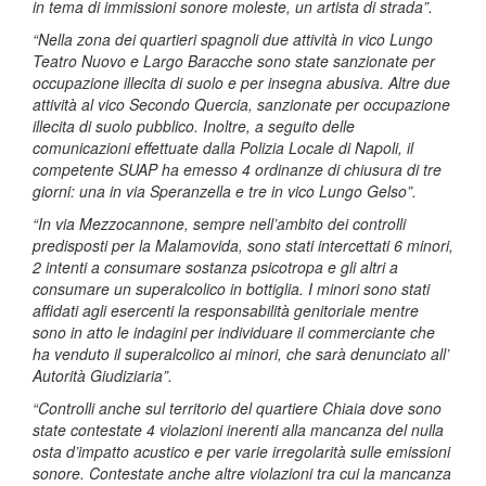
in tema di immissioni sonore moleste, un artista di strada”.
“Nella zona dei quartieri spagnoli due attività in vico Lungo
Teatro Nuovo e Largo Baracche sono state sanzionate per
occupazione illecita di suolo e per insegna abusiva. Altre due
attività al vico Secondo Quercia, sanzionate per occupazione
illecita di suolo pubblico. Inoltre, a seguito delle
comunicazioni effettuate dalla Polizia Locale di Napoli, il
competente SUAP ha emesso 4 ordinanze di chiusura di tre
giorni: una in via Speranzella e tre in vico Lungo Gelso”.
“In via Mezzocannone, sempre nell’ambito dei controlli
predisposti per la Malamovida, sono stati intercettati 6 minori,
2 intenti a consumare sostanza psicotropa e gli altri a
consumare un superalcolico in bottiglia. I minori sono stati
affidati agli esercenti la responsabilità genitoriale mentre
sono in atto le indagini per individuare il commerciante che
ha venduto il superalcolico ai minori, che sarà denunciato all’
Autorità Giudiziaria”.
“Controlli anche sul territorio del quartiere Chiaia dove sono
state contestate 4 violazioni inerenti alla mancanza del nulla
osta d’impatto acustico e per varie irregolarità sulle emissioni
sonore. Contestate anche altre violazioni tra cui la mancanza