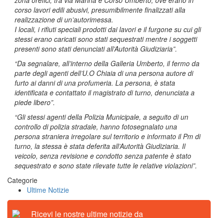
zona orefici, tra via Marina e Corso Umberto, ove erano in
corso lavori edili abusivi, presumibilmente finalizzati alla
realizzazione di un’autorimessa.
I locali, i rifiuti speciali prodotti dai lavori e il furgone su cui gli
stessi erano caricati sono stati sequestrati mentre i soggetti
presenti sono stati denunciati all’Autorità Giudiziaria”.
“Da segnalare, all’interno della Galleria Umberto, il fermo da
parte degli agenti dell’U.O Chiaia di una persona autore di
furto ai danni di una profumeria. La persona, è stata
identificata e contattato il magistrato di turno, denunciata a
piede libero”.
“Gli stessi agenti della Polizia Municipale, a seguito di un
controllo di polizia stradale, hanno fotosegnalato una
persona straniera irregolare sul territorio e informato il Pm di
turno, la stessa è stata deferita all’Autorità Giudiziaria. Il
veicolo, senza revisione e condotto senza patente è stato
sequestrato e sono state rilevate tutte le relative violazioni”.
Categorie
Ultime Notizie
Ricevi le nostre ultime notizie da