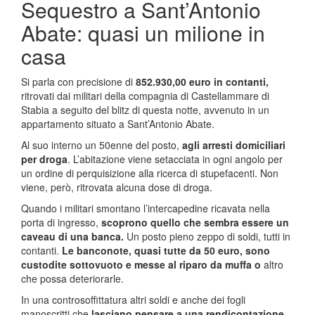
Sequestro a Sant’Antonio
Abate: quasi un milione in
casa
Si parla con precisione di
852.930,00 euro in contanti,
ritrovati dai militari della compagnia di Castellammare di
Stabia a seguito del blitz di questa notte, avvenuto in un
appartamento situato a Sant’Antonio Abate.
Al suo interno un 50enne del posto,
agli arresti domiciliari
per droga
. L’abitazione viene setacciata in ogni angolo per
un ordine di perquisizione alla ricerca di stupefacenti. Non
viene, però, ritrovata alcuna dose di droga.
Quando i militari smontano l’intercapedine ricavata nella
porta di ingresso,
scoprono quello che sembra essere un
caveau di una banca.
Un posto pieno zeppo di soldi, tutti in
contanti.
Le banconote, quasi tutte da 50 euro, sono
custodite sottovuoto e messe al riparo da muffa o
altro
che possa deteriorarle.
In una controsoffittatura altri soldi e anche dei fogli
manoscritti che
lasciano pensare a una rendicontazione