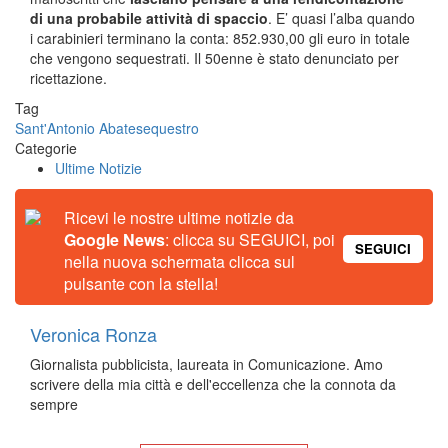
di una probabile attività di spaccio
. E’ quasi l’alba quando
i carabinieri terminano la conta: 852.930,00 gli euro in totale
che vengono sequestrati. Il 50enne è stato denunciato per
ricettazione.
Tag
Sant'Antonio Abate
sequestro
Categorie
Ultime Notizie
Ricevi le nostre ultime notizie da
Google News
: clicca su SEGUICI, poi
SEGUICI
nella nuova schermata clicca sul
pulsante con la stella!
Veronica Ronza
Giornalista pubblicista, laureata in Comunicazione. Amo
scrivere della mia città e dell'eccellenza che la connota da
sempre