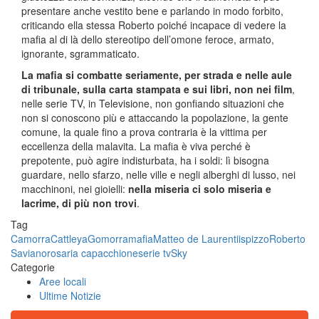
presentare anche vestito bene e parlando in modo forbito,
criticando ella stessa Roberto poiché incapace di vedere la
mafia al di là dello stereotipo dell’omone feroce, armato,
ignorante, sgrammaticato.
La mafia si combatte seriamente, per strada e nelle aule
di tribunale, sulla carta stampata e sui libri, non nei film
,
nelle serie TV, in Televisione, non gonfiando situazioni che
non si conoscono più e attaccando la popolazione, la gente
comune, la quale fino a prova contraria è la vittima per
eccellenza della malavita. La mafia è viva perché è
prepotente, può agire indisturbata, ha i soldi: lì bisogna
guardare, nello sfarzo, nelle ville e negli alberghi di lusso, nei
macchinoni, nei gioielli:
nella miseria ci solo miseria e
lacrime, di più non trovi
.
Tag
Camorra
Cattleya
Gomorra
mafia
Matteo de Laurentiis
pizzo
Roberto
Saviano
rosaria capacchione
serie tv
Sky
Categorie
Aree locali
Ultime Notizie