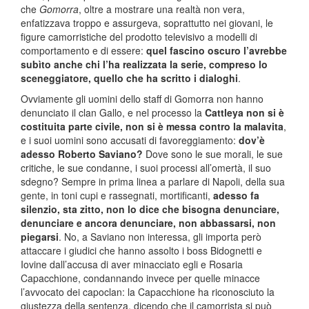
che
Gomorra
, oltre a mostrare una realtà non vera,
enfatizzava troppo e assurgeva, soprattutto nei giovani, le
figure camorristiche del prodotto televisivo a modelli di
comportamento e di essere:
quel fascino oscuro l’avrebbe
subìto anche chi l’ha realizzata la serie, compreso lo
sceneggiatore, quello che ha scritto i dialoghi
.
Ovviamente gli uomini dello staff di Gomorra non hanno
denunciato il clan Gallo, e nel processo la
Cattleya non si è
costituita parte civile, non si è messa contro la malavita
,
e i suoi uomini sono accusati di favoreggiamento:
dov’è
adesso Roberto Saviano?
Dove sono le sue morali, le sue
critiche, le sue condanne, i suoi processi all’omertà, il suo
sdegno? Sempre in prima linea a parlare di Napoli, della sua
gente, in toni cupi e rassegnati, mortificanti,
adesso fa
silenzio, sta zitto, non lo dice che bisogna denunciare,
denunciare e ancora denunciare, non abbassarsi, non
piegarsi
. No, a Saviano non interessa, gli importa però
attaccare i giudici che hanno assolto i boss Bidognetti e
Iovine dall’accusa di aver minacciato egli e Rosaria
Capacchione, condannando invece per quelle minacce
l’avvocato dei capoclan: la Capacchione ha riconosciuto la
giustezza della sentenza, dicendo che il camorrista si può