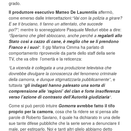
grado.
Il produttore esecutivo Matteo De Laurentiis
affermò,
come emerso dalle intercettazioni:
“Vai con la polizia a girare?
E se ti bruciano, ti fanno un attentato, che succede
poi?”;
mentre lo sceneggiatore Pasquale Meduri ebbe a dire:
“Speriamo che glieli sbloccano, anche perché a
regalarli allo
Stato così a cazzo di cane, è meglio che se li prendono
Franco e i suoi
“
. Il gip Marina Cimma ha parlato di
comportamento riprovevole da parte dello staff della serie
TV, che va oltre l’omertà e la reticenza:
“La vicenda è collegata a una produzione televisiva che
dovrebbe divulgare la conoscenza del fenomeno criminale
della camorra, e dunque stigmatizzarla pubblicamente”
, e
tuttavia
“
gli indagati hanno palesato una sorta di
comprensione alle ‘ragioni’ del clan e forte insofferenza
verso l’azione di contrasto dell’Autorità giudiziaria
“
.
Come si può perciò intuire
Gomorra
avrebbe fatto
il tifo
proprio per la camorra
, cosa che fa ridere se si pensa alle
parole di Roberto Saviano, il quale ha dichiarato in una delle
sue tante difese pubbliche che la serie serve a denunciare il
male, per estirparlo. Noi e tanti altri glielo abbiamo detto