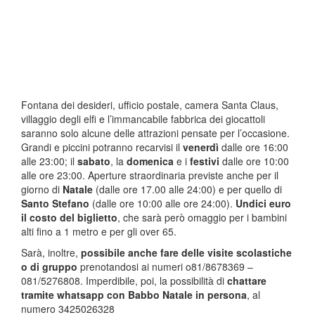
Fontana dei desideri, ufficio postale, camera Santa Claus,
villaggio degli elfi e l’immancabile fabbrica dei giocattoli
saranno solo alcune delle attrazioni pensate per l’occasione.
Grandi e piccini potranno recarvisi il
venerdì
dalle ore 16:00
alle 23:00; il
sabato
, la
domenica
e i
festivi
dalle ore 10:00
alle ore 23:00. Aperture straordinaria previste anche per il
giorno di
Natale
(dalle ore 17.00 alle 24:00) e per quello di
Santo Stefano
(dalle ore 10:00 alle ore 24:00).
Undici euro
il costo del biglietto
, che sarà però omaggio per i bambini
alti fino a 1 metro e per gli over 65.
Sarà, inoltre,
possibile anche fare delle visite scolastiche
o di gruppo
prenotandosi ai numeri o81/8678369 –
081/5276808. Imperdibile, poi, la possibilità di
chattare
tramite whatsapp con Babbo Natale in persona
, al
numero 3425026328