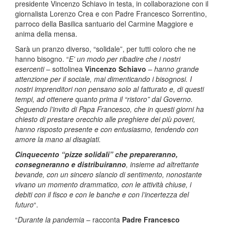
presidente Vincenzo Schiavo in testa, in collaborazione con il
giornalista Lorenzo Crea e con Padre Francesco Sorrentino,
parroco della Basilica santuario del Carmine Maggiore e
anima della mensa.
Sarà un pranzo diverso, “solidale”, per tutti coloro che ne
hanno bisogno. “
E’ un modo per ribadire che i nostri
esercenti
– sottolinea
Vincenzo Schiavo
–
hanno grande
attenzione per il sociale, mai dimenticando i bisognosi. I
nostri imprenditori non pensano solo al fatturato e, di questi
tempi, ad ottenere quanto prima il “ristoro” dal Governo.
Seguendo l’invito di Papa Francesco, che in questi giorni ha
chiesto di prestare orecchio alle preghiere dei più poveri,
hanno risposto presente e con entusiasmo, tendendo con
amore la mano ai disagiati.
Cinquecento “pizze solidali” che prepareranno,
consegneranno e distribuiranno
, insieme ad altrettante
bevande, con un sincero slancio di sentimento, nonostante
vivano un momento drammatico, con le attività chiuse, i
debiti con il fisco e con le banche e con l’incertezza del
futuro
“.
“
Durante la pandemia
– racconta
Padre Francesco