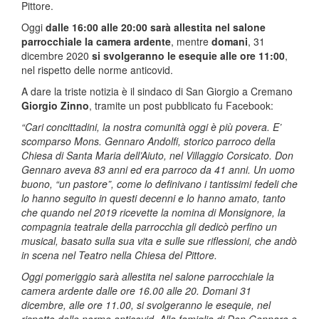
Pittore.
Oggi
dalle 16:00 alle 20:00 sarà allestita nel salone
parrocchiale la camera ardente
, mentre
domani
, 31
dicembre 2020
si svolgeranno le esequie alle ore 11:00
,
nel rispetto delle norme anticovid.
A dare la triste notizia è il sindaco di San Giorgio a Cremano
Giorgio Zinno
, tramite un post pubblicato fu Facebook:
“Cari concittadini, la nostra comunità oggi è più povera. E’
scomparso Mons. Gennaro Andolfi, storico parroco della
Chiesa di Santa Maria dell’Aiuto, nel Villaggio Corsicato. Don
Gennaro aveva 83 anni ed era parroco da 41 anni. Un uomo
buono, “un pastore”, come lo definivano i tantissimi fedeli che
lo hanno seguito in questi decenni e lo hanno amato, tanto
che quando nel 2019 ricevette la nomina di Monsignore, la
compagnia teatrale della parrocchia gli dedicò perfino un
musical, basato sulla sua vita e sulle sue riflessioni, che andò
in scena nel Teatro nella Chiesa del Pittore.
Oggi pomeriggio sarà allestita nel salone parrocchiale la
camera ardente dalle ore 16.00 alle 20. Domani 31
dicembre, alle ore 11.00, si svolgeranno le esequie, nel