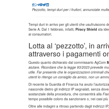
Pezzotto, tempi duri per i fruitori, annunciate multe
Tempi duri in arrivo per gli utenti che usufruiscono d
Serie A. Dal 1 febbraio, infatti,
Piracy Shield
sta ide
ai consumatori.
Lotta al ‘pezzotto’, in ar
attraverso i pagamenti o
Questo quanto dichiarato dal commissario AgCom
M
aiutare. Ricordare che la legge 93/2023 prevede mult
utile. Far presente che le organizzazioni criminali ch
utenti lo ritengo un consiglio da amico, non un amm
Di recente la Guardia di Finanza ha avuto l’autorizzaz
nasconde dietro gli indirizzi IP segnalati, senza dove
sostanziale della procedura, che consentirà alla
Fia
tempo possibile coloro da sanzionare o, nei casi più 
Oltre alle indagini a ritroso partendo dagli indirizzi I