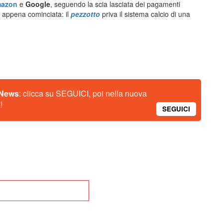
azon
e
Google
, seguendo la scia lasciata dei pagamenti
appena cominciata: il
pezzotto
priva il sistema calcio di una
 News
: clicca su SEGUICI, poi nella nuova
!
SEGUICI
na alla Home