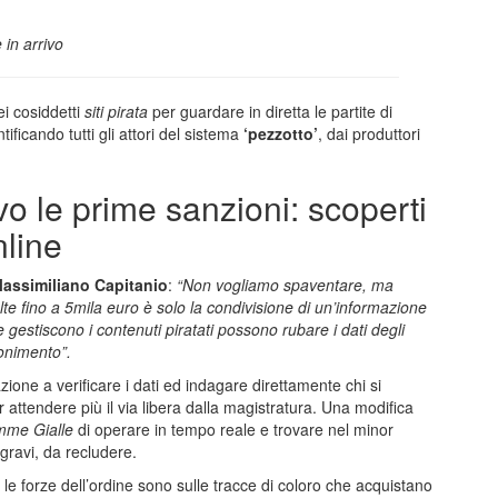
 in arrivo
ei cosiddetti
siti pirata
per guardare in diretta le partite di
ntificando tutti gli attori del sistema
‘pezzotto’
, dai produttori
rivo le prime sanzioni: scoperti
nline
assimiliano Capitanio
:
“Non vogliamo spaventare, ma
e fino a 5mila euro è solo la condivisione di un’informazione
e gestiscono i contenuti piratati possono rubare i dati degli
onimento”.
ione a verificare i dati ed indagare direttamente chi si
r attendere più il via libera dalla magistratura. Una modifica
mme Gialle
di operare in tempo reale e trovare nel minor
gravi, da recludere.
P, le forze dell’ordine sono sulle tracce di coloro che acquistano