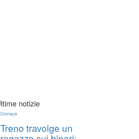
ltime notizie
Cronaca
Treno travolge un
ragazzo sui binari: