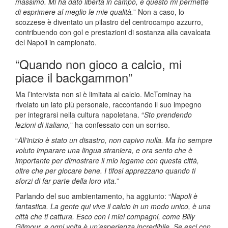
massimo. Mi ha dato libertà in campo, e questo mi permette
di esprimere al meglio le mie qualità.
” Non a caso, lo
scozzese è diventato un pilastro del centrocampo azzurro,
contribuendo con gol e prestazioni di sostanza alla cavalcata
del Napoli in campionato.
“Quando non gioco a calcio, mi
piace il backgammon”
Ma l’intervista non si è limitata al calcio. McTominay ha
rivelato un lato più personale, raccontando il suo impegno
per integrarsi nella cultura napoletana. “
Sto prendendo
lezioni di italiano,
” ha confessato con un sorriso.
“
All’inizio è stato un disastro, non capivo nulla. Ma ho sempre
voluto imparare una lingua straniera, e ora sento che è
importante per dimostrare il mio legame con questa città,
oltre che per giocare bene. I tifosi apprezzano quando ti
sforzi di far parte della loro vita.
”
Parlando del suo ambientamento, ha aggiunto: “
Napoli è
fantastica. La gente qui vive il calcio in un modo unico, è una
città che ti cattura. Esco con i miei compagni, come Billy
Gilmour, e ogni volta è un’esperienza incredibile. Se esci con