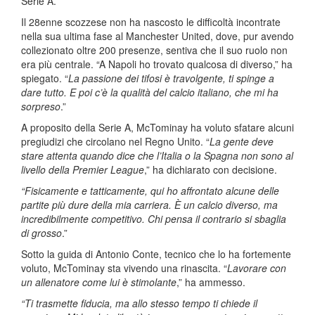
Serie A.
Il 28enne scozzese non ha nascosto le difficoltà incontrate
nella sua ultima fase al Manchester United, dove, pur avendo
collezionato oltre 200 presenze, sentiva che il suo ruolo non
era più centrale. “A Napoli ho trovato qualcosa di diverso,” ha
spiegato. “
La passione dei tifosi è travolgente, ti spinge a
dare tutto. E poi c’è la qualità del calcio italiano, che mi ha
sorpreso
.”
A proposito della Serie A, McTominay ha voluto sfatare alcuni
pregiudizi che circolano nel Regno Unito. “
La gente deve
stare attenta quando dice che l’Italia o la Spagna non sono al
livello della Premier League
,” ha dichiarato con decisione.
“Fisicamente e tatticamente, qui ho affrontato alcune delle
partite più dure della mia carriera. È un calcio diverso, ma
incredibilmente competitivo. Chi pensa il contrario si sbaglia
di grosso
.”
Sotto la guida di Antonio Conte, tecnico che lo ha fortemente
voluto, McTominay sta vivendo una rinascita. “
Lavorare con
un allenatore come lui è stimolante
,” ha ammesso.
“Ti trasmette fiducia, ma allo stesso tempo ti chiede il