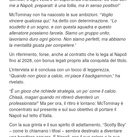
me a Napoli, preparati: è una follia, ma in senso positivo
!”
McTominay non ha nascosto le sue ambizioni. “
Voglio
vincere qualcosa qui
,” ha detto con determinazione. “
Lo
scudetto è un sogno, e con questa squadra e questo
allenatore possiamo farcela. Siamo un gruppo unito,
lavoriamo duro ogni giorno. Non siamo perfetti, ma abbiamo
la mentalità giusta per competere
.”
Un riferimento, forse, anche al contratto che lo lega al Napoli
fino al 2028, con bonus legati proprio alla conquista del titolo.
L’intervista si è conclusa con un tocco di leggerezza.
“
Quando non gioco a calcio, mi piace il backgammon
,” ha
rivelato.
“È un gioco che richiede strategia, un po’ come il calcio.
Chissà, magari quando mi ritirerò diventerò un
professionista!
” Ma per ora, il ritiro è lontano: McTominay è
concentrato sul presente e sul suo obiettivo di portare il
Napoli sul tetto d’Italia.
Con la sua grinta e il suo spirito di adattamento, “Scotty Boy”
– come lo chiamano i tifosi – sembra destinato a diventare
una bandiera azzurra. E Napoli, con il suo calore e la sua