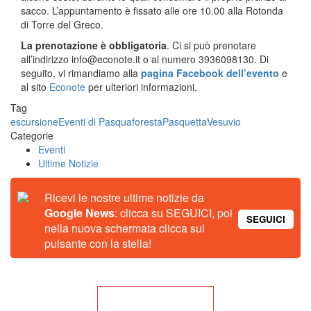
sacco. L’appuntamento è fissato alle ore 10.00 alla Rotonda
di Torre del Greco.
La prenotazione è obbligatoria
. Ci si può prenotare
all’indirizzo info@econote.it o al numero 3936098130. Di
seguito, vi rimandiamo alla
pagina Facebook dell’evento
e
al sito
Econote
per ulteriori informazioni.
Tag
escursione
Eventi di Pasqua
foresta
Pasquetta
Vesuvio
Categorie
Eventi
Ultime Notizie
Ricevi le nostre ultime notizie da
Google News
: clicca su SEGUICI, poi
SEGUICI
nella nuova schermata clicca sul
pulsante con la stella!
Torna alla Home