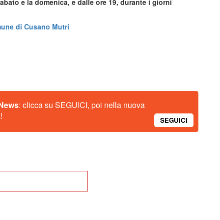
sabato e la domenica, e dalle ore 19, durante i giorni
Comune di Cusano Mutri
 News
: clicca su SEGUICI, poi nella nuova
!
SEGUICI
na alla Home