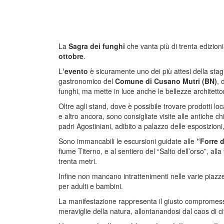
La
Sagra dei funghi
che vanta più di trenta edizion
ottobre
.
L
‘evento
è sicuramente uno dei più attesi della stag
gastronomico del
Comune di Cusano Mutri (BN)
, 
funghi, ma mette in luce anche le bellezze architetto
Oltre agli stand, dove è possibile trovare prodotti lo
e altro ancora, sono consigliate visite alle antiche ch
padri Agostiniani, adibito a palazzo delle esposizion
Sono immancabili le escursioni guidate alle
“Forre d
fiume Titerno, e al sentiero del “Salto dell’orso”, al
trenta metri.
Infine non mancano intrattenimenti nelle varie piazze
per adulti e bambini.
La manifestazione rappresenta il giusto compromesso
meraviglie della natura, allontanandosi dal caos di ci