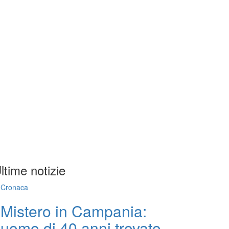
ltime notizie
Cronaca
Mistero in Campania:
uomo di 40 anni trovato