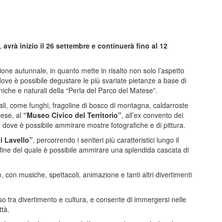
i,
avrà inizio il 26 settembre e continuerà fino al 12
ione autunnale, in quanto mette in risalto non solo l’aspetto
dove è possibile degustare le più svariate pietanze a base di
niche e naturali della “Perla del Parco del Matese”.
cali, come funghi, fragoline di bosco di montagna, caldarroste
iese, al
“Museo Civico del Territorio”
, all’ex convento dei
i, dove è possibile ammirare mostre fotografiche e di pittura.
i Lavello”
, percorrendo i sentieri più caratteristici lungo il
la fine del quale è possibile ammirare una splendida cascata di
, con musiche, spettacoli, animazione e tanti altri divertimenti
 tra divertimento e cultura, e consente di immergersi nelle
ttà.