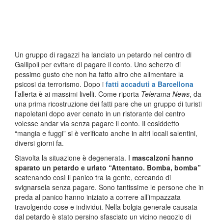
Un gruppo di ragazzi ha lanciato un petardo nel centro di
Gallipoli per evitare di pagare il conto. Uno scherzo di
pessimo gusto che non ha fatto altro che alimentare la
psicosi da terrorismo. Dopo i
fatti accaduti a Barcellona
l’allerta è ai massimi livelli. Come riporta
Telerama News
, da
una prima ricostruzione dei fatti pare che un gruppo di turisti
napoletani dopo aver cenato in un ristorante del centro
volesse andar via senza pagare il conto. Il cosiddetto
“mangia e fuggi” si è verificato anche in altri locali salentini,
diversi giorni fa.
Stavolta la situazione è degenerata. I
mascalzoni hanno
sparato un petardo e urlato “Attentato. Bomba, bomba”
scatenando così il panico tra la gente, cercando di
svignarsela senza pagare. Sono tantissime le persone che in
preda al panico hanno iniziato a correre all’impazzata
travolgendo cose e individui. Nella bolgia generale causata
dal petardo è stato persino sfasciato un vicino negozio di