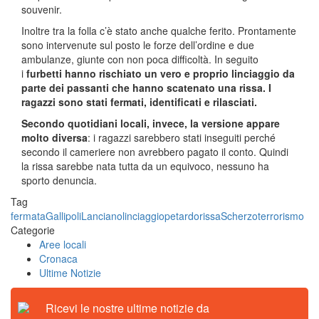
souvenir.
Inoltre tra la folla c’è stato anche qualche ferito. Prontamente
sono intervenute sul posto le forze dell’ordine e due
ambulanze, giunte con non poca difficoltà. In seguito
i
furbetti hanno rischiato un vero e proprio linciaggio da
parte dei passanti che hanno scatenato una rissa. I
ragazzi sono stati fermati, identificati e rilasciati.
Secondo quotidiani locali, invece, la versione appare
molto diversa
: i ragazzi sarebbero stati inseguiti perché
secondo il cameriere non avrebbero pagato il conto. Quindi
la rissa sarebbe nata tutta da un equivoco, nessuno ha
sporto denuncia.
Tag
fermata
Gallipoli
Lanciano
linciaggio
petardo
rissa
Scherzo
terrorismo
Categorie
Aree locali
Cronaca
Ultime Notizie
Ricevi le nostre ultime notizie da