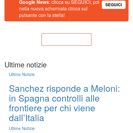
Google News
: clicca su SEGUICI, poi
SEGUICI
nella nuova schermata clicca sul
pulsante con la stella!
Torna alla Home
Ultime notizie
Ultime Notizie
Sanchez risponde a Meloni:
in Spagna controlli alle
frontiere per chi viene
dall’Italia
Ultime Notizie