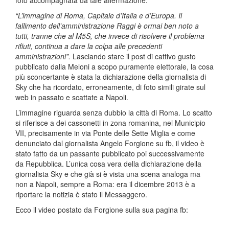
foto accompagnata da tale affermazione:
“L’immagine di Roma, Capitale d’Italia e d’Europa. Il
fallimento dell’amministrazione Raggi è ormai ben noto a
tutti, tranne che al M5S, che invece di risolvere il problema
rifiuti, continua a dare la colpa alle precedenti
amministrazioni”.
Lasciando stare il post di cattivo gusto
pubblicato dalla Meloni a scopo puramente elettorale, la cosa
più sconcertante è stata la dichiarazione della giornalista di
Sky che ha ricordato, erroneamente, di foto simili girate sul
web in passato e scattate a Napoli.
L’immagine riguarda senza dubbio la città di Roma. Lo scatto
si riferisce a dei cassonetti in zona romanina, nel Municipio
VII, precisamente in via Ponte delle Sette Miglia e come
denunciato dal giornalista Angelo Forgione su fb, il video è
stato fatto da un passante pubblicato poi successivamente
da Repubblica. L’unica cosa vera della dichiarazione della
giornalista Sky e che già si è vista una scena analoga ma
non a Napoli, sempre a Roma: era il dicembre 2013 è a
riportare la notizia è stato il Messaggero.
Ecco il video postato da Forgione sulla sua pagina fb: