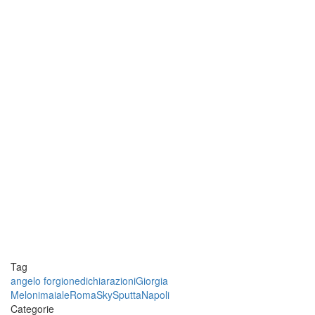
Tag
angelo forgione
dichiarazioni
Giorgia
Meloni
maiale
Roma
Sky
SputtaNapoli
Categorie