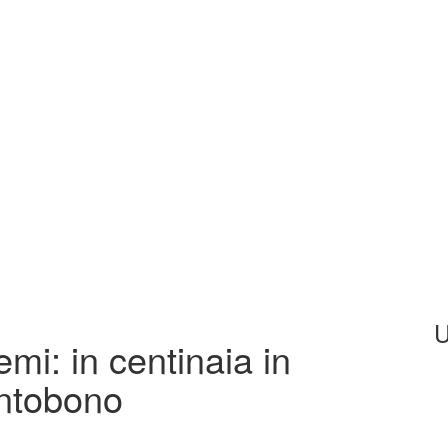
U
mi: in centinaia in
antobono