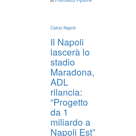
di
Francesco Pipitone
Calcio Napoli
Il Napoli
lascerà lo
stadio
Maradona,
ADL
rilancia:
“Progetto
da 1
miliardo a
Napoli Est”