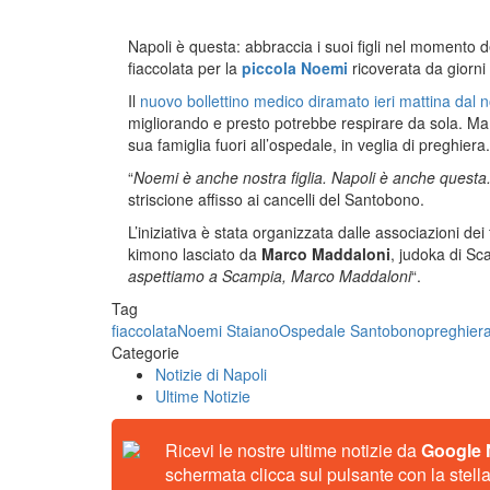
Napoli è questa: abbraccia i suoi figli nel momento d
fiaccolata per la
piccola Noemi
ricoverata da giorni
Il
nuovo bollettino medico diramato ieri mattina dal
migliorando e presto potrebbe respirare da sola. Ma ie
sua famiglia fuori all’ospedale, in veglia di preghiera.
“
Noemi è anche nostra figlia. Napoli è anche questa.
striscione affisso ai cancelli del Santobono.
L’iniziativa è stata organizzata dalle associazioni de
kimono lasciato da
Marco Maddaloni
, judoka di Sca
aspettiamo a Scampia, Marco Maddaloni
“.
Tag
fiaccolata
Noemi Staiano
Ospedale Santobono
preghier
Categorie
Notizie di Napoli
Ultime Notizie
Ricevi le nostre ultime notizie da
Google
schermata clicca sul pulsante con la stella