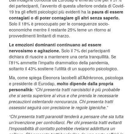
dei partecipanti, l’avvento di questa ulteriore ondata di Covid-
19 tra gli effetti psicologici più evidenti ha la
paura di essere
contagiati o di poter contagiare gli altri senza saperlo.
Solo il 18% è preoccupato per le conseguenze socio-
economiche mentre il restante 25% teme un ritorno ai
provvedimenti limitanti di marzo.
Le emozioni dominanti continuano ad essere
nervosismo e agitazione.
Solo il 7% dei partecipanti
dichiara di riuscire a mantenere una certa tranquillità. Se
l’81% ammette l’impatto drammatico della pandemia,
soltanto il 43% sostiene l’utilità di un supporto psicologico.
Ma, come spiega Eleonora Iacobelli all’Adnkronos, psicologa
e presidente di Eurodap,
molto dipende dalla propria
personalità:
“Chi presenta tratti narcisistici è più probabile
che si senta superiore al virus e che prenda le necessarie
precauzioni ostentando noncuranza. Chi presenta tratti
ossessivi seguirà con precisione le regole igieniche.”
“Chi presenta tratti paranoidi tenderà a pensare che sia tutta
un’invenzione per controllarci. Per chi presenta tratti evitanti
l’impossibilità di contatto potrebbe rivelarsi addirittura un