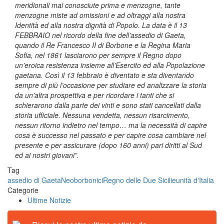
meridionali mai conosciute prima e menzogne, tante
menzogne miste ad omissioni e ad oltraggi alla nostra
Identità ed alla nostra dignità di Popolo. La data è il 13
FEBBRAIO nel ricordo della fine dell’assedio di Gaeta,
quando il Re Francesco II di Borbone e la Regina Maria
Sofia, nel 1861 lasciarono per sempre il Regno dopo
un’eroica resistenza insieme all’Esercito ed alla Popolazione
gaetana. Così il 13 febbraio è diventato e sta diventando
sempre di più l’occasione per studiare ed analizzare la storia
da un’altra prospettiva e per ricordare i tanti che si
schierarono dalla parte dei vinti e sono stati cancellati dalla
storia ufficiale. Nessuna vendetta, nessun risarcimento,
nessun ritorno indietro nel tempo… ma la necessità di capire
cosa è successo nel passato e per capire cosa cambiare nel
presente e per assicurare (dopo 160 anni) pari diritti al Sud
ed ai nostri giovani”.
Tag
assedio di Gaeta
Neoborbonici
Regno delle Due Sicilie
unità d'Italia
Categorie
Ultime Notizie