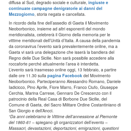
diffusa al Sud, degrado sociale e culturale,
ingiuste e
continuate campagne denigratorie ai danni del
Mezzogiorno
, storia negata e cancellata.
In ricordo della fine dell’assedio di Gaeta il Movimento
Neoborbonico, insieme ad altri esponenti del mondo
meridionalista, celebrerà il Giorno della memoria per le
vittime meridionali dell’Unità d’Italia. A causa della pandemia
da coronavirus l’evento sarà prevalentemente online, ma a
Gaeta vi sarà una delegazione che isserà la bandiera del
Regno delle Due Sicilie. Non sarà possibile accedere alla
roccaforte perché attualmente l’area è interdetta.
L’evento sarà trasmesso online oggi, 13 febbraio, a partire
dalle ore 11.30 sulla
pagina Facebook
del Movimento
Neoborbonico. Parteciperanno Alessandro Romano, Daniele
Iadicicco, Pino Aprile, Fiore Marro, Franco Ciufo, Giuseppe
Cerchia, Marina Carrese, Gennaro De Crescenzo con il
patrocinio della Real Casa di Borbone Due Sicilie, del
Comune di Gaeta, del Sacro Militare Ordine Costantiniano di
San Giorgio e dell’Ancci.
“Da anni celebriamo le Vittime dell’annessione al Piemonte
del 1860-61
– spiegano gli organizzatori dell’evento –
Massacri, devastazioni, deportazioni, emigrazioni, questioni