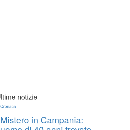
ltime notizie
Cronaca
Mistero in Campania:
uomo di 40 anni trovato