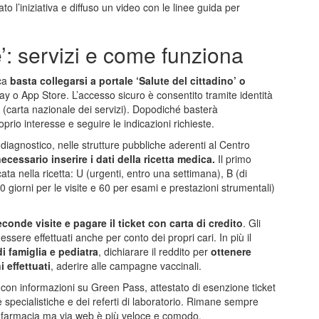
o l’iniziativa e diffuso un video con le linee guida per
: servizi e come funziona
ica
basta collegarsi a portale ‘Salute del cittadino’ o
y o App Store. L’accesso sicuro è consentito tramite identità
(carta nazionale dei servizi). Dopodiché basterà
prio interesse e seguire le indicazioni richieste.
 diagnostico, nelle strutture pubbliche aderenti al Centro
necessario inserire i dati della ricetta medica.
Il primo
ta nella ricetta: U (urgenti, entro una settimana), B (di
30 giorni per le visite e 60 per esami e prestazioni strumentali)
onde visite e pagare il ticket con carta di credito
. Gli
sere effettuati anche per conto dei propri cari. In più il
i famiglia e pediatra
, dichiarare il reddito per
ottenere
 effettuati
, aderire alle campagne vaccinali.
 con informazioni su Green Pass, attestato di esenzione ticket
e specialistiche e dei referti di laboratorio. Rimane sempre
in farmacia ma via web è più veloce e comodo.