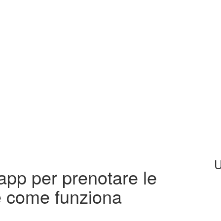
U
’app per prenotare le
i e come funziona