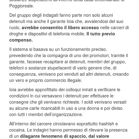
Poggioreale.
Del gruppo degli indagati fanno parte non solo alcuni
detenuti ma anche il garante Ioia che, avvalendosi del suo
ruolo,
avrebbe consentito il libero accesso
nelle carceri di
droghe e dispositivi di telefonia mobile.
Il tutto previo
compenso.
Il sistema si basava su un funzionamento preciso,
prevedendo che la compagna di uno dei promotori, tramite il
garante, facesse recapitare ai detenuti, membri del gruppo,
telefoni o sostanze stupefacenti di vario genere che, di
conseguenza, venivano poi venduti ad altri detenuti, creando
un vero e proprio commercio illegale.
Ioia avrebbe approfittato dei colloqui mirati a verificare le
condizioni in cui versavano i detenuti per effettuare le
consegne che gli venivano richieste. I soldi venivano versati
su alcune carte ricaricabili in uso a una donna e poi diviso
con tutti i membri dell’organizzazione.
All’interno del carcere circolavano soprattutto hashish e
cocaina. Le indagini hanno permesso di rilevare la presenza
di un
dilagante fenomeno di spaccio, dal valore