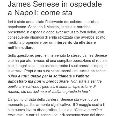
James Senese in ospedale
a Napoli: come sta
Ieri è stato annunciato l’intervento del celebre musicista
napoletano. Secondo Il Mattino, l’artista si sarebbe
presentato in ospedale dopo aver accusato forti dolori, con
conseguente diagnosi di ernia strozzata che avrebbe spinto i
medici a propendere per un
intervento da effettuare
nell’immediato
.
Sulla questione, però, è intervenuto lo stesso James Senese
che ha parlato, invece, di una semplice operazione di routine
che, in ogni caso, non ostacolerebbe i suoi prossimi impegni
lavorativi. Proprio sui suoi canali social il musicista ha scritto:
“
Ciao a tutti, grazie per la solidarietà e l’affetto
dimostrato ma non vi preoccupate
. Non state a sentire
quello che scrivono i giornali, è stata un’operazione di
routine, sto benissimo e ci vediamo presto in tour”
.
Dal punto di vista della carriera, Senese sta vivendo un
momento particolarmente significativo. Il 2 maggio uscirà il
suo nuovo lavoro discografico, intitolato
“Chesta nunn’è a
terra mia”
, e partirà anche il tour di presentazione del disco,