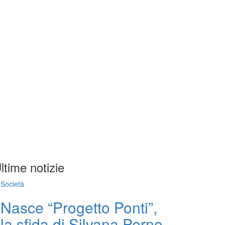
ltime notizie
Società
Nasce “Progetto Ponti”,
la sfida di Silvana Perno