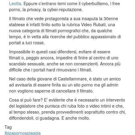
Leotta
. Eppure c’entrano temi come il cyberbullismo, i free
porno, la privacy, la cyber-reputazione.
Il filmato che vede protagonista a sua insaputa la 30enne
stabiese è infatti finito sotto la rubrica Video Rubati, una
nuova categoria di filmati pornografici che, da qualche
tempo, è in vetta alla ricerche del pubblico appassionato di
portali a luci rosse.
Impossibile in questi casi difendersi, evitare di essere
filmati o, peggio ancora, impedire di finire al centro di uno
scandalo sessuale, anche se non consenzienti. Ancora più
difficile che i portali hard rimuovano i filmati.
Nel caso della giovane di Castellammare, è stato un amico
ad avvisarla di essere finita su un sito porno ma gli admin
non vogliono saperne di cancellare il filmato.
Cosa si può fare? E’ evidente che è necessario un intervento
del legislatore che punisca chi ruba foto o video intimi e che,
al tempo stesso, prenda provvedimenti soprattutto contro chi,
diffondendoli, ci guadagna. E anche molto.
Tag
Ibiza
porno
spiaggia