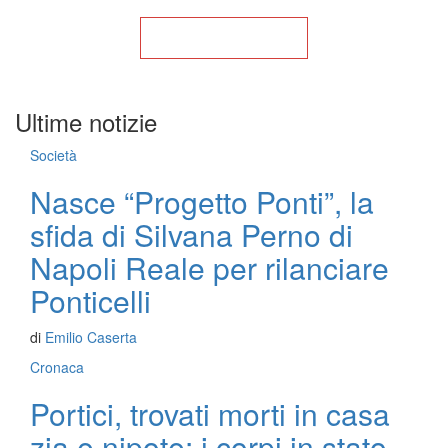
Torna alla Home
Ultime notizie
Società
Nasce “Progetto Ponti”, la
sfida di Silvana Perno di
Napoli Reale per rilanciare
Ponticelli
di
Emilio Caserta
Cronaca
Portici, trovati morti in casa
zia e nipote: i corpi in stato