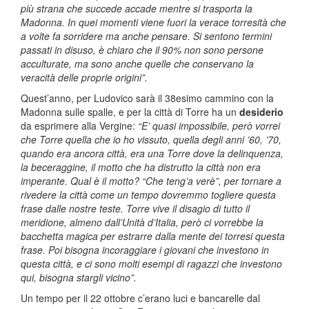
più strana che succede accade mentre si trasporta la
Madonna. In quei momenti viene fuori la verace torresità che
a volte fa sorridere ma anche pensare. Si sentono termini
passati in disuso, è chiaro che il 90% non sono persone
acculturate, ma sono anche quelle che conservano la
veracità delle proprie origini”.
Quest’anno, per Ludovico sarà il 38esimo cammino con la
Madonna sulle spalle, e per la città di Torre ha un
desiderio
da esprimere alla Vergine:
“E’ quasi impossibile, però vorrei
che Torre quella che io ho vissuto, quella degli anni ’60, ’70,
quando era ancora città, era una Torre dove la delinquenza,
la beceraggine, il motto che ha distrutto la città non era
imperante. Qual è il motto? “Che teng’a verè”, per tornare a
rivedere la città come un tempo dovremmo togliere questa
frase dalle nostre teste. Torre vive il disagio di tutto il
meridione, almeno dall’Unità d’Italia, però ci vorrebbe la
bacchetta magica per estrarre dalla mente dei torresi questa
frase. Poi bisogna incoraggiare i giovani che investono in
questa città, e ci sono molti esempi di ragazzi che investono
qui, bisogna stargli vicino”.
Un tempo per il 22 ottobre c’erano luci e bancarelle dal