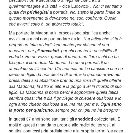
pescatori non è secondario al legame che c’è fra
quell’immmagine e la città –
dice Ludovico-.
Noi ci sentiamo
quasi dei
privilegiati
a portarla. Noi siamo la parte finale di
questo movimento di devozione nei suoi confronti. Quello
che avverti sotto è un abbraccio totale”.
Ma portare la Madonna in processione significa anche
avvicinarla a chi non può andare da lei:
“La fatica che si fa è
proprio un fatto di dedizione anche per chi non si può
muovere, per gli
ammalati
, per chi non ha la possibilità di
vederla. Ho un vezzo, quello di donare un fiore a chi ne ha
bisogno, il fiore della Madonna. Lo do ai parenti di un
ammalato se li incontro. C’è una mia amica carissima che ha
perso un figlio da una decina di anni, e io quando arrivo nei
pressi della sua abitazione prendo una rosa di quelle offerte
alla Madonna, la alzo in alto e la porgo a lei in ricordo di suo
figlio. La Madonna si porta perché sopportare quella fatica
sembra quasi che ti dia il privilegio di chiedere qualcosa e io
ogni anno chiedo qualcosa a lei ma mai per me.
Ogni anno
la porto per qualcuno,
sempre per chi più ne ha bisogno”.
In questi 37 anni sono stati tanti gli
aneddoti
collezionati. E
molti di questi rimandano proprio alle radici dei torresi, al
sentirsi connessi primordialmente alla propria terra:
“La cosa