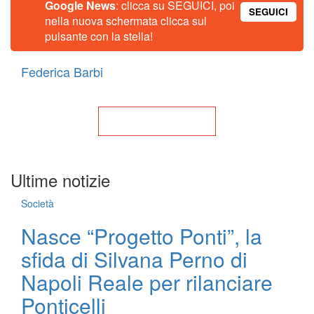
Google News
: clicca su SEGUICI, poi
SEGUICI
nella nuova schermata clicca sul
pulsante con la stella!
Federica Barbi
Torna alla Home
Ultime notizie
Società
Nasce “Progetto Ponti”, la
sfida di Silvana Perno di
Napoli Reale per rilanciare
Ponticelli