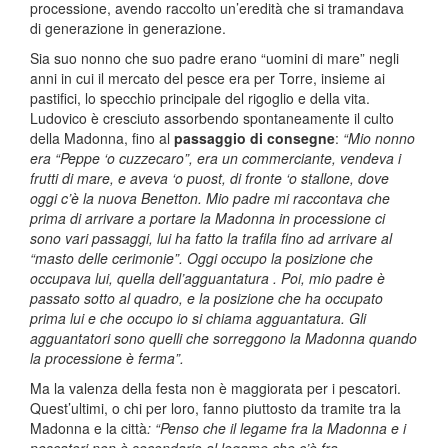
processione, avendo raccolto un’eredità che si tramandava
di generazione in generazione.
Sia suo nonno che suo padre erano “uomini di mare” negli
anni in cui il mercato del pesce era per Torre, insieme ai
pastifici, lo specchio principale del rigoglio e della vita.
Ludovico è cresciuto assorbendo spontaneamente il culto
della Madonna, fino al
passaggio di consegne
:
“Mio nonno
era “Peppe ‘o cuzzecaro”, era un commerciante, vendeva i
frutti di mare, e aveva ‘o puost, di fronte ‘o stallone, dove
oggi c’è la nuova Benetton. Mio padre mi raccontava che
prima di arrivare a portare la Madonna in processione ci
sono vari passaggi, lui ha fatto la trafila fino ad arrivare al
“masto delle cerimonie”. Oggi occupo la posizione che
occupava lui, quella dell’agguantatura . Poi, mio padre è
passato sotto al quadro, e la posizione che ha occupato
prima lui e che occupo io si chiama agguantatura. Gli
agguantatori sono quelli che sorreggono la Madonna quando
la processione è ferma”.
Ma la valenza della festa non è maggiorata per i pescatori.
Quest’ultimi, o chi per loro, fanno piuttosto da tramite tra la
Madonna e la città
: “Penso che il legame fra la Madonna e i