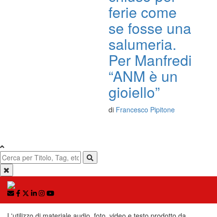
ferie come
se fosse una
salumeria.
Per Manfredi
“ANM è un
gioiello”
di
Francesco Pipitone
L'utilizzo di materiale audio, foto, video e testo prodotto da