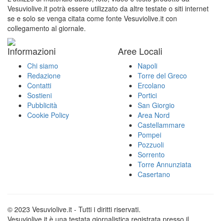
Vesuviolive.it potrà essere utilizzato da altre testate o siti internet
se e solo se venga citata come fonte Vesuviolive.it con
collegamento al giornale.
Informazioni
Aree Locali
Chi siamo
Napoli
Redazione
Torre del Greco
Contatti
Ercolano
Sostieni
Portici
Pubblicità
San Giorgio
Cookie Policy
Area Nord
Castellammare
Pompei
Pozzuoli
Sorrento
Torre Annunziata
Casertano
© 2023 Vesuviolive.it - Tutti i diritti riservati.
Vesuviolive.it è una testata giornalistica registrata presso il