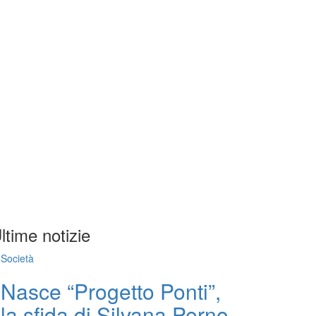
ltime notizie
Società
Nasce “Progetto Ponti”,
la sfida di Silvana Perno