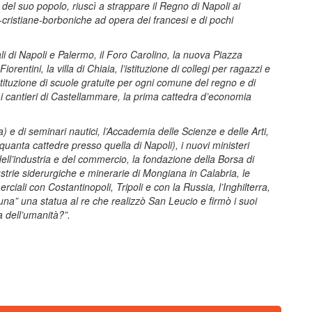
del suo popolo, riuscì a strappare il Regno di Napoli ai
-cristiane-borboniche ad opera dei francesi e di pochi
ali di Napoli e Palermo, il Foro Carolino, la nuova Piazza
rentini, la villa di Chiaia, l’istituzione di collegi per ragazzi e
istituzione di scuole gratuite per ogni comune del regno e di
 i cantieri di Castellammare, la prima cattedra d’economia
ella) e di seminari nautici, l’Accademia delle Scienze e delle Arti,
nquanta cattedre presso quella di Napoli), i nuovi ministeri
 dell’industria e del commercio, la fondazione della Borsa di
strie siderurgiche e minerarie di Mongiana in Calabria, le
rciali con Costantinopoli, Tripoli e con la Russia, l’Inghilterra,
a” una statua al re che realizzò San Leucio e firmò i suoi
a dell’umanità?”.