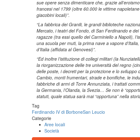
sue opere senza dimenticare che, grazie all’eroismo 
francesi nel 1799 (oltre 60.000 le vittime napoletane
giacobini locali)”.
“La fabbrica dei Granili, le grandi biblioteche nazion
Mercato, i teatri del Fondo, di San Ferdinando e dei Fio
ragazze (tra essi quello del Carminiello a Napoli), l’
una scuola per muti, la prima nave a vapore d’Italia,
d’Italia (affidata al Genovesi)”.
“Ed inoltre l’istituzione di collegi militari (la Nunziat
la riorganizzazione delle tre università del regno (ci
delle poste, i decreti per la protezione e lo sviluppo
Cambio, monti frumentari, strade e bonifiche, le indu
fabbriche di armi di Torre Annunziata, i trattati comme
la Germania, l’Olanda, la Svezia… Se non è “opportun
statuti, quale statua sarà mai “opportuna” nella stori
Tag
Ferdinando IV di Borbone
San Leucio
Categorie
Aree locali
Società