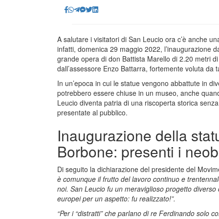
A salutare i visitatori di San Leucio ora c’è anche u
infatti, domenica 29 maggio 2022, l’inaugurazione d
grande opera di don Battista Marello di 2.20 metri di
dall’assessore Enzo Battarra, fortemente voluta da ta
In un’epoca in cui le statue vengono abbattute in d
potrebbero essere chiuse in un museo, anche quando 
Leucio diventa patria di una riscoperta storica senza
presentate al pubblico.
Inaugurazione della stat
Borbone: presenti i neob
Di seguito la dichiarazione del presidente del Mo
è comunque il frutto del lavoro continuo e trentennale
noi. San Leucio fu un meraviglioso progetto diverso da t
europei per un aspetto: fu realizzato!”.
“Per i “distratti” che parlano di re Ferdinando solo 