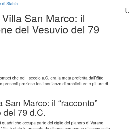
 di Stabia
U
 Villa San Marco: il
one del Vesuvio del 79
Pompei che nel I secolo a.C. era la meta preferita dall’élite
 presenti preziose testimonianze di architetture e pitture di
la San Marco: il “racconto”
 del 79 d.C.
 quadri che occupa parte del ciglio del pianoro di Varano,
a Villa è stata interessata da diverse campagne di scavo volte