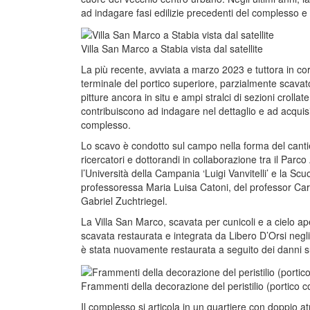
ad indagare fasi edilizie precedenti del complesso e 
Villa San Marco a Stabia vista dal satellite
La più recente, avviata a marzo 2023 e tuttora in cor
terminale del portico superiore, parzialmente scavato
pitture ancora in situ e ampi stralci di sezioni crollate
contribuiscono ad indagare nel dettaglio e ad acquisi
complesso.
Lo scavo è condotto sul campo nella forma del cantier
ricercatori e dottorandi in collaborazione tra il Par
l’Università della Campania ‘Luigi Vanvitelli’ e la Scu
professoressa Maria Luisa Catoni, del professor Car
Gabriel Zuchtriegel.
La Villa San Marco, scavata per cunicoli e a cielo a
scavata restaurata e integrata da Libero D’Orsi negl
è stata nuovamente restaurata a seguito dei danni su
Frammenti della decorazione del peristilio (portico 
Il complesso si articola in un quartiere con doppio a