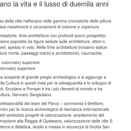
ano la vita e il lusso di duemila anni
so della villa riaffiorano nelle gamme cromatiche delle pitture
preziosi rivestimenti e coronamenti di colonne e coperture.
tastiche, finte architetture con profondi scorci prospettici
 sono popolate da figure sedute sulle architetture, attori o
peti, spesso in volo. Nelle finte architetture troviamo statue
ture morte, paesaggi marini e architettonici, naumachie.
colonnato) superiore
e scoperte di grande pregio archeologico e si aggiunge a
ella Cultura in questi mesi per la salvaguardia e lo sviluppo di
onti, Ercolano e Pompei è tra i più rilevanti al mondo e ha
 Cultura, Gennaro Sangiuliano.
professionalità del team del Parco – commenta il direttore,
tro per la ricerca archeologica di risonanza internazionale.
tri ambiziosi progetti di valorizzazione: ampliamento del
mazione alla Reggia di Quisisana, valorizzazione delle ville S.
lienza e didattica, studio e messa in sicurezza di Grotta San