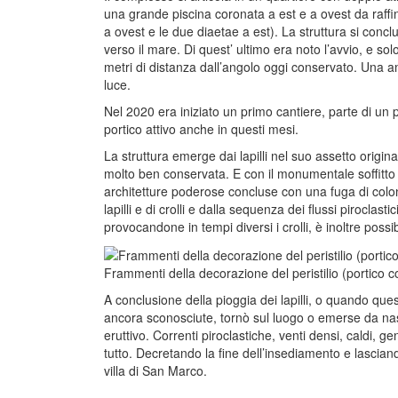
una grande piscina coronata a est e a ovest da raff
a ovest e le due diaetae a est). La struttura si con
verso il mare. Di quest’ ultimo era noto l’avvio, e solo
metri di distanza dall’angolo oggi conservato. Una am
luce.
Nel 2020 era iniziato un primo cantiere, parte di un
portico attivo anche in questi mesi.
La struttura emerge dai lapilli nel suo assetto originar
molto ben conservata. E con il monumentale soffitto figu
architetture poderose concluse con una fuga di colonne
lapilli e di crolli e dalla sequenza dei flussi piroclast
provocandone in tempi diversi i crolli, è inoltre possibil
Frammenti della decorazione del peristilio (portico 
A conclusione della pioggia dei lapilli, o quando ques
ancora sconosciute, tornò sul luogo o emerse da nas
eruttivo. Correnti piroclastiche, venti densi, caldi, 
tutto. Decretando la fine dell’insediamento e lascian
villa di San Marco.