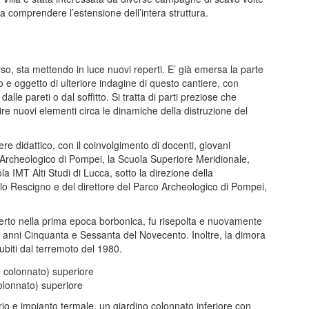
a comprendere l’estensione dell’intera struttura.
so, sta mettendo in luce nuovi reperti. E’ già emersa la parte
 e oggetto di ulteriore indagine di questo cantiere, con
 dalle pareti o dal soffitto. Si tratta di parti preziose che
re nuovi elementi circa le dinamiche della distruzione del
e didattico, con il coinvolgimento di docenti, giovani
co Archeologico di Pompei, la Scuola Superiore Meridionale,
ola IMT Alti Studi di Lucca, sotto la direzione della
lo Rescigno e del direttore del Parco Archeologico di Pompei,
perto nella prima epoca borbonica, fu risepolta e nuovamente
i anni Cinquanta e Sessanta del Novecento. Inoltre, la dimora
biti dal terremoto del 1980.
colonnato) superiore
trio e impianto termale, un giardino colonnato inferiore con