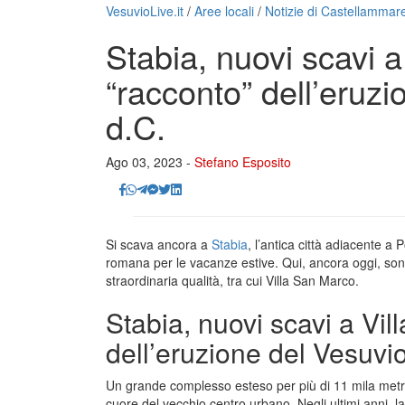
VesuvioLive.it
/
Aree locali
/
Notizie di Castellammare
Stabia, nuovi scavi a
“racconto” dell’eruzi
d.C.
Ago 03, 2023 -
Stefano Esposito
Si scava ancora a
Stabia
, l’antica città adiacente a 
romana per le vacanze estive. Qui, ancora oggi, sono
straordinaria qualità, tra cui Villa San Marco.
Stabia, nuovi scavi a Vil
dell’eruzione del Vesuvio
Un grande complesso esteso per più di 11 mila metri
cuore del vecchio centro urbano. Negli ultimi anni, l