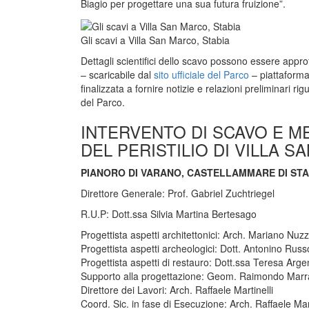
Biagio per progettare una sua futura fruizione”.
Gli scavi a Villa San Marco, Stabia
Dettagli scientifici dello scavo possono essere approfo
– scaricabile dal
sito ufficiale del Parco
– piattaforma 
finalizzata a fornire notizie e relazioni preliminari ri
del Parco.
INTERVENTO DI SCAVO E ME
DEL PERISTILIO DI VILLA 
PIANORO DI VARANO, CASTELLAMMARE DI STA
Direttore Generale: Prof. Gabriel Zuchtriegel
R.U.P: Dott.ssa Silvia Martina Bertesago
Progettista aspetti architettonici: Arch. Mariano Nuz
Progettista aspetti archeologici: Dott. Antonino Russ
Progettista aspetti di restauro: Dott.ssa Teresa Arge
Supporto alla progettazione: Geom. Raimondo Marr
Direttore dei Lavori: Arch. Raffaele Martinelli
Coord. Sic. in fase di Esecuzione: Arch. Raffaele Mart