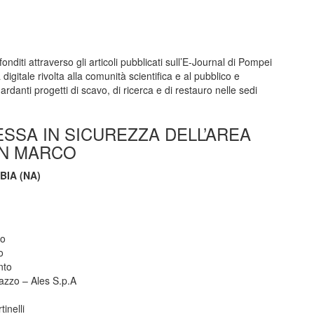
nditi attraverso gli articoli pubblicati sull’E-Journal di Pompei
digitale rivolta alla comunità scientifica e al pubblico e
guardanti progetti di scavo, di ricerca e di restauro nelle sedi
SSA IN SICUREZZA DELL’AREA
SAN MARCO
BIA (NA)
zo
o
nto
azzo – Ales S.p.A
inelli