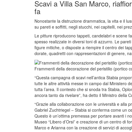
Scavi a Villa San Marco, riaffior
fa
Nonostante la distruzione drammatica, la vita e il lus
su pareti e soffitti, negli stucchi, nei capitelli, nei 
Le pitture riproducono tappeti, candelabri e scene fan
spesso realizzate in diversi toni di azzurro. Le pareti
figure mitiche, o disposte a riempire il centro dei tap
dorate, quadretti con rappresentazioni di genere, na
Frammenti della decorazione del peristilio (portico 
“Questa campagna di scavi nell’antica Stabia propon
tutte le altre attività messe in campo dal Ministero d
tutta l’area. Il contesto che si snoda tra Stabia, Opl
ancora tanto da rivelare”, ha detto il Ministro della
“Grazie alla collaborazione con le università e alla 
Gabriel Zuchtriegel – Stabia si conferma come un cen
Questo è un’ottima premessa per portare avanti i nos
Museo “Libero d’Orsi” e creazione di un centro di for
Marco e Arianna con la creazione di servizi di accog