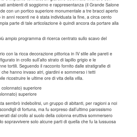
inati ambienti di soggiorno e rappresentanza (il Grande Salone
clude con un portico superiore monumentale a tre bracci aperto
 in anni recenti ne è stata individuata la fine, a circa cento
pia parte di tale articolazione è quindi ancora da portare alla
 più ampio programma di ricerca centrato sullo scavo del
io con la ricca decorazione pittorica in IV stile alle pareti e
rato in crollo sull’alto strato di lapillo grigio e le
 tortili. Seguendo il racconto fornito dalle stratigrafie di
ici che hanno invaso atri, giardini e sommerso i tetti
e ricostruire le ultime ore di vita della villa.
colonnato) superiore
ta sembrò indebolirsi, un gruppo di abitanti, per ragioni a noi
condigli di fortuna, ma fu sorpreso dall’ultimo parossismo
generati dal crollo al suolo della colonna eruttiva sommersero
do sopravvivere solo alcune parti di quella che fu la lussuosa