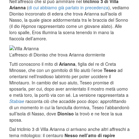
Nell’affresco che si può ammirare nel
triclinio 3 di Villa
Arianna
(
di cui abbiamo già parlato in precedenza
), vediamo
Dioniso incoronato di edera che trova Arianna sull’isola di
Nasso, la quale giace addormentata tra le braccia del Sonno
(il dio
Hypnos
rappresentato come un giovane alato). Alle
loro spalle, Eros illumina la scena tenendo in mano la
fiaccola dell’amore.
L’affresco di Dioniso che trova Arianna dormiente
Tutti conoscono il mito di
Arianna
, figlia del re di Creta
Minosse, che con un gomitolo di filo aiutò l’eroe
Teseo
ad
orientarsi nell’insidioso labirinto per poter uccidere il
Minotauro. In cambio del suo aiuto, Teseo promise di
sposarla, per cui, dopo aver annientato il mostro metà uomo
e metà toro, la portò via con sé. La versione rappresentata a
Stabiae
racconta ciò che accadde poco dopo: approfittando
di un momento in cui la fanciulla dormiva, Teseo l’abbandonò
sull’isola di Nasso, dove
Dioniso
la trovò e ne fece la sua
sposa.
Dal triclinio 3 di Villa Arianna ci arrivano anche altri affreschi a
tema mitologico: il centauro
Nesso nell’atto di rapire