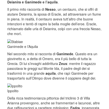
Deianira e Ganimede e l’aquila
.
Il primo mito racconta di
Nesso
, un centauro, che si offrì di
aiutare Deianira, la sposa di Eracle, ad attraversare un fiume
in piena. In realtà, il centauro aveva tutt’altro che buone
intenzioni e tentò di rapire la bella moglie dell’eroe. Eracle,
richiamato dalle urla di Deianira, colpì con una freccia Nesso,
che morì.
Ganimede e l’Aquila
Nel secondo mito si racconta di
Ganimede
. Questo era un
giovinetto e, a detta di Omero, era il più bello di tutta la
Grecia. Di lui s’invaghi addirittura
Zeus
: mentre il ragazzo
pascolava le greggi sul Monte Ida, il padre degli dei si
trasformò in una grande
aquila
, che rapì Ganimede per
trasportarlo sull’Olimpo dove divenne il coppiere degli dei.
Ippolito
Della ricca testimonianza pittorica del triclinio 3 di Villa
Arianna provengono, anche se frammentari e lacunosi, altre
due raffigurazioni a carattere mitologico:
Fedra
, innamorata