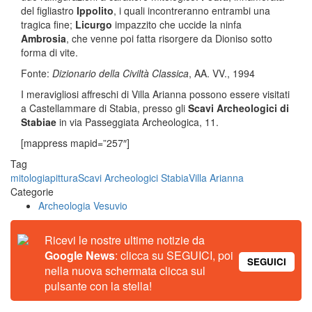
del figliastro
Ippolito
, i quali incontreranno entrambi una
tragica fine;
Licurgo
impazzito che uccide la ninfa
Ambrosia
, che venne poi fatta risorgere da Dioniso sotto
forma di vite.
Fonte:
Dizionario della Civiltà Classica
, AA. VV., 1994
I meravigliosi affreschi di Villa Arianna possono essere visitati
a Castellammare di Stabia, presso gli
Scavi Archeologici di
Stabiae
in via Passeggiata Archeologica, 11.
[mappress mapid=”257″]
Tag
mitologia
pittura
Scavi Archeologici Stabia
Villa Arianna
Categorie
Archeologia Vesuvio
Ricevi le nostre ultime notizie da
Google News
: clicca su SEGUICI, poi
SEGUICI
nella nuova schermata clicca sul
pulsante con la stella!