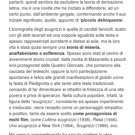
parlanti, quindi sembra da escludere la teoria di derivazione
latina, ma è una novità che ha iniziato a diffondersi, ad un
certo punto, dall’ambiente gergale, confermando anche il suo
iniziale significato, quello, appunto di
‘piccolo delinquente
‘.
L’iconografia degli scugnizzi è quella di candidi fanciulli, scalzi
con gli abiti lacerati ed una coppola sgualcita sulla testa e
spesso rappresentati sorridenti e distesi al sole, ma la loro
vita è stata quasi sempre una
storia di miseria,
analfabetismo e sofferenza
. Spesso sono stati al centro di
avvenimenti storici cruciali: dalla rivolta di Masaniello a piccoli
eroi protagonisti delle Quattro Giornate, che portarono alla
cacciata dei tedeschi, oppure la loro partecipazione
spontanea e felice alle grandi manifestazioni di giubilo come
la festa di Piedigrotta o alle tante altre feste tradizionali,
cercando di far dimenticare ai cittadini la tristezza di una vita
povera e priva di speranze. Nella cultura popolare, infatti, la
figura dello “scugnizzo”, nonostante sia spesso impertinente
e ineducato, viene recepito come un personaggio simpatico
e positivo, tanto da essere scelto
come protagonista di
molti film
, come
L’ultimo scugnizzo
(1938),
Paisà
(1946),
Uno scugnizzo a New York
(1984),
Scugnizzi
(1989), ecc.
Ma nessun commediografo ha saputo cogliere la vera