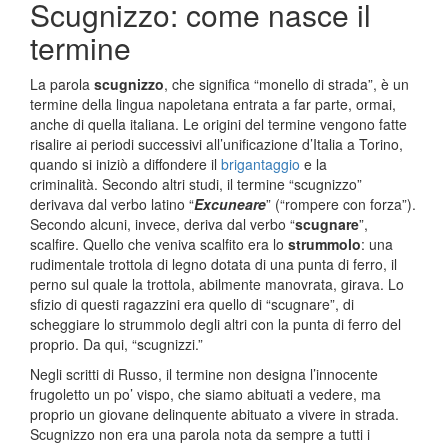
Scugnizzo: come nasce il
termine
La parola
scugnizzo
, che significa “monello di strada”, è un
termine della lingua napoletana entrata a far parte, ormai,
anche di quella italiana. Le origini del termine vengono fatte
risalire ai periodi successivi all’unificazione d’Italia a Torino,
quando si iniziò a diffondere il
brigantaggio
e la
criminalità. Secondo altri studi, il termine “scugnizzo”
derivava dal verbo latino “
Excuneare
” (“rompere con forza”).
Secondo alcuni, invece, deriva dal verbo “
scugnare
”,
scalfire. Quello che veniva scalfito era lo
strummolo
: una
rudimentale trottola di legno dotata di una punta di ferro, il
perno sul quale la trottola, abilmente manovrata, girava. Lo
sfizio di questi ragazzini era quello di “scugnare”, di
scheggiare lo strummolo degli altri con la punta di ferro del
proprio. Da qui, “scugnizzi.”
Negli scritti di Russo, il termine non designa l’innocente
frugoletto un po’ vispo, che siamo abituati a vedere, ma
proprio un giovane delinquente abituato a vivere in strada.
Scugnizzo non era una parola nota da sempre a tutti i