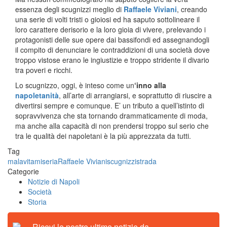
essenza degli scugnizzi meglio di
Raffaele Viviani
, creando
una serie di volti tristi o gioiosi ed ha saputo sottolineare il
loro carattere derisorio e la loro gioia di vivere, prelevando i
protagonisti delle sue opere dai bassifondi ed assegnandogli
il compito di denunciare le contraddizioni di una società dove
troppo vistose erano le ingiustizie e troppo stridente il divario
tra poveri e ricchi.
Lo scugnizzo, oggi, è inteso come un
‘inno alla
napoletanità
, all’arte di arrangiarsi, e soprattutto di riuscire a
divertirsi sempre e comunque. E’ un tributo a quell’istinto di
sopravvivenza che sta tornando drammaticamente di moda,
ma anche alla capacità di non prendersi troppo sul serio che
tra le qualità dei napoletani è la più apprezzata da tutti.
Tag
malavita
miseria
Raffaele Viviani
scugnizzi
strada
Categorie
Notizie di Napoli
Società
Storia
Ricevi le nostre ultime notizie da