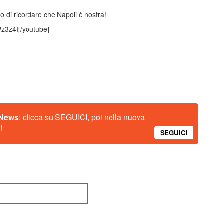
to di ricordare che Napoli è nostra!
z3z4I[/youtube]
 News
: clicca su SEGUICI, poi nella nuova
!
SEGUICI
na alla Home