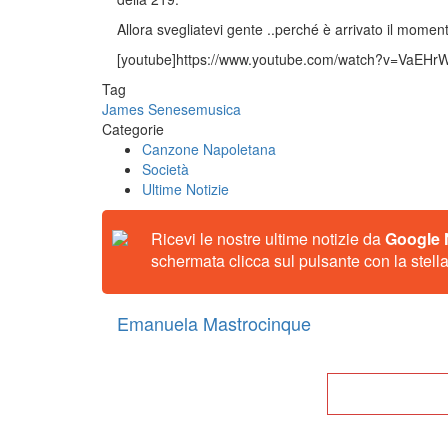
Allora svegliatevi gente ..perché è arrivato il momen
[youtube]https://www.youtube.com/watch?v=VaEHrW
Tag
James Senese
musica
Categorie
Canzone Napoletana
Società
Ultime Notizie
Ricevi le nostre ultime notizie da
Google
schermata clicca sul pulsante con la stella
Emanuela Mastrocinque
Tor