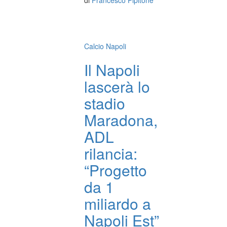
di
Francesco Pipitone
Calcio Napoli
Il Napoli
lascerà lo
stadio
Maradona,
ADL
rilancia:
“Progetto
da 1
miliardo a
Napoli Est”