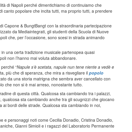
alità di Napoli perché dimentichiamo di continuiamo che
di canto popolare che incita tutti, ma proprio tutti, a prendere
di Capone & BungtBangt con la straordinaria partecipazione
lizzato da Mediaintegrati, gli studenti della Scuola di Nuove
Napoli che, per l’occasione, sono scesi in strada animando
in una certa tradizione musicale partenopea quasi
apoli non l’hanno mai voluta abbandonare.
 perché “
Napule s’è scetata, napule nun tene niente a vedè e
ita, più che di speranza, che mira a risvegliare il
popolo
zato da una storia matrigna che sembra aver cancellato con
olo che non si è mai arreso, nonostante tutto.
tradine di questa città. Qualcosa sta cambiando tra i palazzi,
si, qualcosa sta cambiando anche tra gli scugnizzi che giocano
ra ai bordi delle strade. Qualcosa sta cambiando in noi,
ne e personaggi noti come Cecilia Donadio, Cristina Donadio,
iche, Gianni Simioli e i ragazzi del Laboratorio Permanente