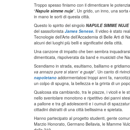
Troppo spesso finiamo con il dimenticare le potenzi
“
Napule simme nuje
”. Un grido, un inno, una sorta 
in mano le sorti di questa città.
Questo lo spirito del singolo
NAPULE SIMME NUJE
del sassofonista
James Senese.
Il video è stato rea
Tecnologie dell’Arte dell’Accademia di Belle Arti di 
alcuni dei luoghi più belli e significativi della città.
Una canzone di impatto che ben sembra inquadrarsi 
dimenticata, rispolverata da band e musicisti che N
Scendiamo in strada, esultiamo, balliamo e gridiamo
va annazo pure si stann’ e guaje
”. Un canto di rivinc
napoletano
addormentatosi troppi anni fa, narcotiz
un colpo di spugna, la bellezza e la grinta di un pop
Qualcosa sta cambiando, tra le piazze, i vicoli e le s
nello sventolare monotono e ripetitivo dei panni ste
a pallone e tra gli adolescenti e i cumuli di spazzatu
cittadini distratti di una città bellissima e spietata.
Hanno partecipato al progetto studenti, gente comu
Marzio Honorato, Germano Bellavia, le Mamme Vulcan
della 219.