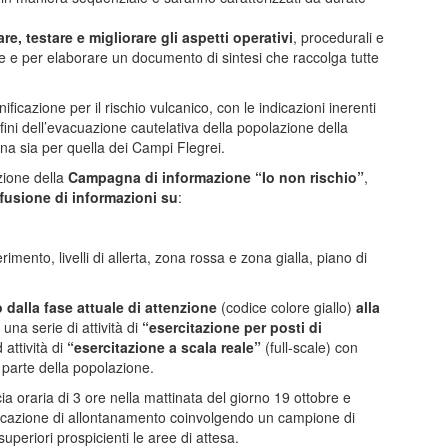
e, testare e migliorare gli aspetti operativi
, procedurali e
tore e per elaborare un documento di sintesi che raccolga tutte
nificazione per il rischio vulcanico, con le indicazioni inerenti
fini dell’evacuazione cautelativa della popolazione della
na sia per quella dei Campi Flegrei.
azione della
Campagna di informazione “Io non rischio”
,
ffusione di informazioni su
:
erimento, livelli di allerta, zona rossa e zona gialla, piano di
dalla fase attuale di attenzione
(codice colore giallo)
alla
una serie di attività di
“esercitazione per posti di
 attività di
“esercitazione a scala reale”
(full-scale) con
na parte della popolazione.
cia oraria di 3 ore nella mattinata del giorno 19 ottobre e
ificazione di allontanamento coinvolgendo un campione di
 superiori prospicienti le aree di attesa.