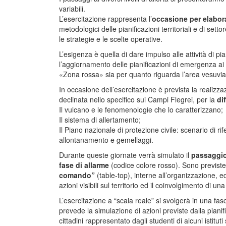
variabili.
L’esercitazione rappresenta l’
occasione per elaborar
metodologici delle pianificazioni territoriali e di set
le strategie e le scelte operative.
L’esigenza è quella di dare impulso alle attività di pia
l’aggiornamento delle pianificazioni di emergenza ai 
«Zona rossa» sia per quanto riguarda l’area vesuvia
In occasione dell’esercitazione è prevista la realizz
declinata nello specifico sui Campi Flegrei, per la
di
Il vulcano e le fenomenologie che lo caratterizzano;
Il sistema di allertamento;
Il Piano nazionale di protezione civile: scenario di rif
allontanamento e gemellaggi.
Durante queste giornate verrà simulato il
passaggio 
fase di allarme
(codice colore rosso). Sono previste 
comando”
(table-top), interne all’organizzazione, ed
azioni visibili sul territorio ed il coinvolgimento di u
L’esercitazione a “scala reale” si svolgerà in una fas
prevede la simulazione di azioni previste dalla pian
cittadini rappresentato dagli studenti di alcuni istituti