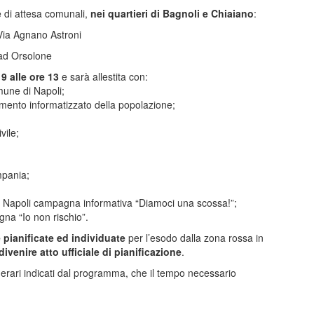
 di attesa comunali,
nei quartieri di Bagnoli e Chiaiano
:
Via Agnano Astroni
 ad Orsolone
9 alle ore 13
e sarà allestita con:
mune di Napoli;
imento informatizzato della popolazione;
vile;
mpania;
di Napoli campagna informativa “Diamoci una scossa!”;
na “Io non rischio”.
e pianificate ed individuate
per l’esodo dalla zona rossa in
ivenire atto ufficiale di pianificazione
.
inerari indicati dal programma, che il tempo necessario