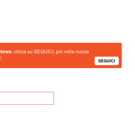
 News
: clicca su SEGUICI, poi nella nuova
!
SEGUICI
na alla Home