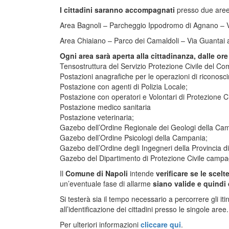
I cittadini saranno accompagnati
presso due aree
Area Bagnoli – Parcheggio Ippodromo di Agnano – 
Area Chiaiano – Parco dei Camaldoli – Via Guantai
Ogni area sarà aperta alla cittadinanza, dalle ore 
Tensostruttura del Servizio Protezione Civile del Co
Postazioni anagrafiche per le operazioni di riconosc
Postazione con agenti di Polizia Locale;
Postazione con operatori e Volontari di Protezione Ci
Postazione medico sanitaria
Postazione veterinaria;
Gazebo dell’Ordine Regionale dei Geologi della Ca
Gazebo dell’Ordine Psicologi della Campania;
Gazebo dell’Ordine degli Ingegneri della Provincia 
Gazebo del Dipartimento di Protezione Civile campag
Il
Comune di Napoli
intende
verificare se le scelt
un’eventuale fase di allarme
siano valide e quindi d
Si testerà sia il tempo necessario a percorrere gli it
all’identificazione dei cittadini presso le singole aree.
Per ulteriori informazioni
cliccare qui
.