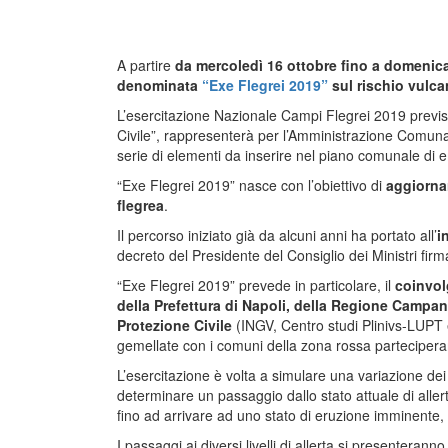
A partire
da mercoledì 16 ottobre fino a domenic
denominata
“Exe Flegrei 2019”
sul rischio vulca
L’esercitazione Nazionale Campi Flegrei 2019 previst
Civile”, rappresenterà per l’Amministrazione Comuna
serie di elementi da inserire nel piano comunale di 
“Exe Flegrei 2019” nasce con l’obiettivo di
aggiornar
flegrea
.
Il percorso iniziato già da alcuni anni ha portato all’
i
decreto del Presidente del Consiglio dei Ministri fir
“Exe Flegrei 2019” prevede in particolare, il
coinvol
della Prefettura di Napoli, della Regione Campan
Protezione Civile
(INGV, Centro studi Plinivs-LUP
gemellate con i comuni della zona rossa parteciperan
L’esercitazione è volta a simulare una variazione dei 
determinare un passaggio dallo stato attuale di allert
fino ad arrivare ad uno stato di eruzione imminente, ov
I passaggi ai diversi livelli di allerta si presentera