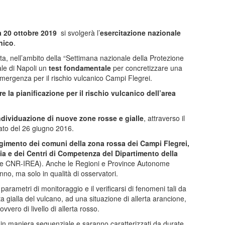
a 20 ottobre 2019
si svolgerà l’
esercitazione nazionale
nico
.
a, nell’ambito della “Settimana nazionale della Protezione
le di Napoli un
test fondamentale
per concretizzare una
emergenza per il rischio vulcanico Campi Flegrei.
e la pianificazione per il rischio vulcanico dell’area
ndividuazione di nuove zone rosse e gialle
, attraverso il
mato del 26 giugno 2016.
gimento dei comuni della zona rossa dei Campi Flegrei,
ia e dei Centri di Competenza del Dipartimento della
T e CNR-IREA). Anche le Regioni e Province Autonome
no, ma solo in qualità di osservatori.
parametri di monitoraggio e il verificarsi di fenomeni tali da
a gialla del vulcano, ad una situazione di allerta arancione,
vero di livello di allerta rosso.
nno in maniera sequenziale e saranno caratterizzati da durate