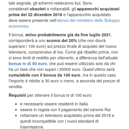
tale segnale, gli schermi resteranno bui. Sono
considerati
obsoleti
e rottamabili, gli
apparecchi acquistati
prima del 22 dicembre 2018
e l’apparecchio acquistato
deve essere presente nell’
elenco del ministero dello Sviluppo
economico.
Il bonus,
attivo probabilmente già da fine luglio 2021
,
corrisponderà a uno
sconto del 20%
(che non dovrà
superare i 100 euro) sul prezzo finale di acquisto del nuovo
televisore, comprensivo di Iva. Come già ribadito prima, non
ci sono limiti di reddito per ottenerlo, a differenza dell’attuale
bonus tv di 50 euro
, che può essere utilizzato solo da chi
ha un Isee che non superi i 20000 euro. Quest’ultimo sarà
cumulabile con il bonus da 100 euro
, ma in questo caso
l’importo è ridotto a 30 euro o meno, a seconda del prezzo di
vendita.
Requisiti
per ottenere il bonus tv di 100 euro:
è necessario essere residenti in Italia
essere in regola con il pagamento del canone Rai
rottamare un televisore acquistato prima del 2018 e
quindi incompatibile con i nuovi standard di
trasmissione.