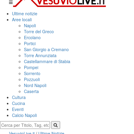
Ultime notizie
Aree locali
Napoli
Torre del Greco
Ercolano
Portici
San Giorgio a Cremano
Torre Annunziata
Castellammare di Stabia
Pompei
Sorrento
Pozzuoli
Nord Napoli
Caserta
Cultura
Cucina
Eventi
Calcio Napoli
VesuvioLive.it
/
Ultime Notizie