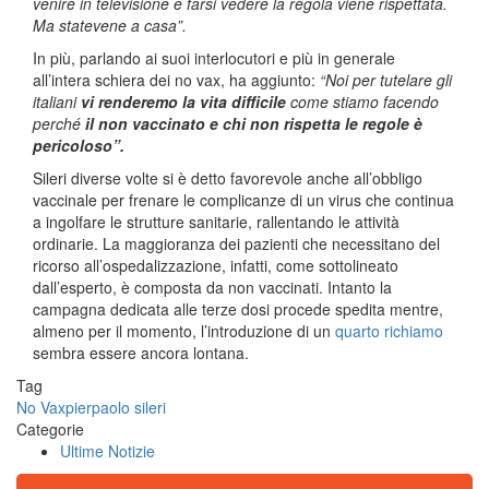
venire in televisione e farsi vedere la regola viene rispettata.
Ma statevene a casa”.
In più, parlando ai suoi interlocutori e più in generale
all’intera schiera dei no vax, ha aggiunto:
“Noi per tutelare gli
italiani
vi renderemo la vita difficile
come stiamo facendo
perché
il non vaccinato e chi non rispetta le regole è
pericoloso”.
Sileri diverse volte si è detto favorevole anche all’obbligo
vaccinale per frenare le complicanze di un virus che continua
a ingolfare le strutture sanitarie, rallentando le attività
ordinarie. La maggioranza dei pazienti che necessitano del
ricorso all’ospedalizzazione, infatti, come sottolineato
dall’esperto, è composta da non vaccinati. Intanto la
campagna dedicata alle terze dosi procede spedita mentre,
almeno per il momento, l’introduzione di un
quarto richiamo
sembra essere ancora lontana.
Tag
No Vax
pierpaolo sileri
Categorie
Ultime Notizie