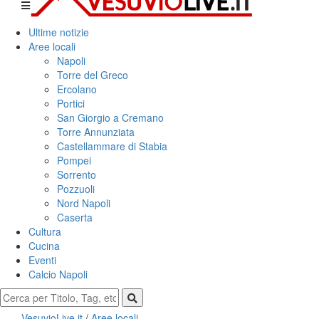
Ultime notizie
Aree locali
Napoli
Torre del Greco
Ercolano
Portici
San Giorgio a Cremano
Torre Annunziata
Castellammare di Stabia
Pompei
Sorrento
Pozzuoli
Nord Napoli
Caserta
Cultura
Cucina
Eventi
Calcio Napoli
VesuvioLive.it
/
Aree locali