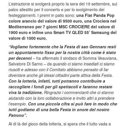
L’estrazione si svolgerà proprio la sera del 19 settembre, sul
palco allestito per il concerto e per lo svolgimento dei
festeggiamenti. I premi in palio sono:
una Fiat Panda Pop
colore arancio del valore di 9500 euro, una Crociera nel
Mediterraneo per 7 giorni MSC CROCIERE del valore di
1900 euro e infine uno Smart TV QLED 55’ Samsung del
valore di 1000 euro.
“
Vogliamo fortemente che la Festa di san Gennaro resti
un appuntamento fisso per la nostra città come è stato
per decenni
– ha affermato il sindaco di Somma Vesuviana,
Salvatore Di Sarno –
da quando ci siamo insediati ci siamo
riusciti e adesso con il Comitato abbiamo pensato di far
diventare anche gli stessi cittadini parte attiva della Festa.
Con la lotteria, infatti, tutti potranno contribuire a
raccogliere i fondi per gli spettacoli e faranno restare
viva la tradizione.
Ringrazio i commercianti che ci stanno
aiutando con la loro collaborazione e invito altri a prendere
l’esempio.
Con una piccola cifra si può fare in modo che
tutti godiamo di una bella Festa in onore del nostro
Patrono”.
Al di là del gioco della lotteria, si spera che il tutto vada a